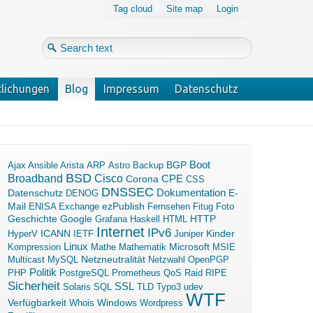
Tag cloud
Site map
Login
tlichungen
Blog
Impressum
Datenschutz
Login
Forgot your password?
Boot
Ajax
Ansible
Arista
ARP
Astro
Backup
BGP
BSD
Broadband
Cisco
Corona
CPE
CSS
DNSSEC
Dokumentation
Datenschutz
E-
DENOG
Mail
ezPublish
ENISA
Exchange
Fernsehen
Fitug
Foto
Geschichte
Google
Grafana
Haskell
HTML
HTTP
Internet
IPv6
ICANN
Kinder
HyperV
IETF
Juniper
Linux
Microsoft
Kompression
Mathe
Mathematik
MSIE
Multicast
MySQL
Netzneutralität
Netzwahl
OpenPGP
Politik
PHP
PostgreSQL
Prometheus
QoS
Raid
RIPE
Sicherheit
SSL
Solaris
SQL
TLD
Typo3
udev
WTF
Verfügbarkeit
Windows
Whois
Wordpress