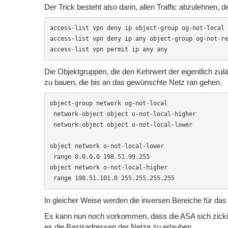
Der Trick besteht also darin, allen Traffic abzulehnen, 
access-list vpn deny ip object-group og-not-local 
access-list vpn deny ip any object-group og-not-re
access-list vpn permit ip any any 
Die Objektgruppen, die den Kehrwert der eigentlich zul
zu bauen, die bis an das gewünschte Netz ran gehen.
object-group network og-not-local

 network-object object o-not-local-higher

 network-object object o-not-local-lower

object network o-not-local-lower

 range 0.0.0.0 198.51.99.255

object network o-not-local-higher

 range 198.51.101.0 255.255.255.255
In gleicher Weise werden die inversen Bereiche für das
Es kann nun noch vorkommen, dass die ASA sich zick
es die Basisadressen der Netze zu erlauben.