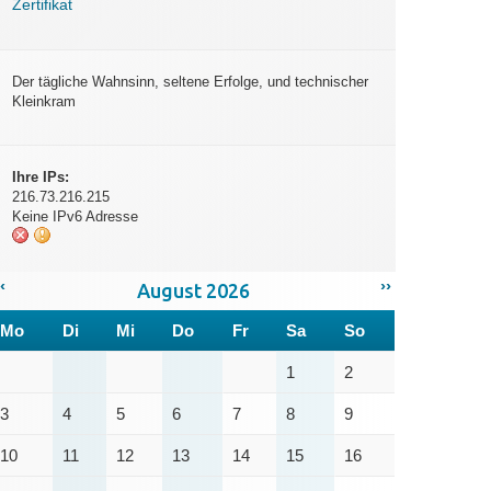
Zertifikat
Der tägliche Wahnsinn, seltene Erfolge, und technischer
Kleinkram
Ihre IPs:
216.73.216.215
Keine IPv6 Adresse
‹
››
August 2026
Mo
Di
Mi
Do
Fr
Sa
So
1
2
3
4
5
6
7
8
9
10
11
12
13
14
15
16