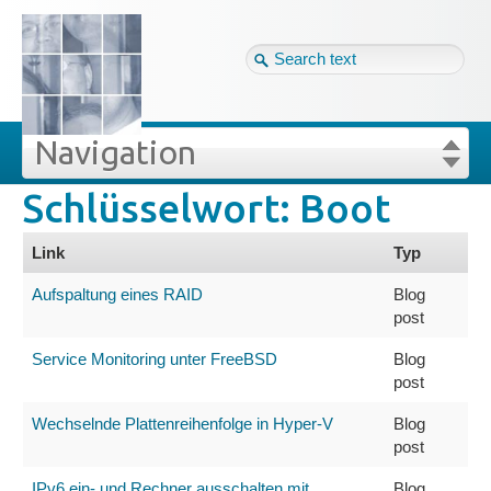
Tag cloud
Ger ↴
Site map
Login
Navigation
Schlüsselwort: Boot
lüsselwörter
Projekte
Login
Forgot your password?
Link
Typ
Veröffentlichungen
Aufspaltung eines RAID
Blog
post
Blog
Service Monitoring unter FreeBSD
Blog
post
Impressum
Wechselnde Plattenreihenfolge in Hyper-V
Blog
post
Datenschutz
IPv6 ein- und Rechner ausschalten mit
Blog