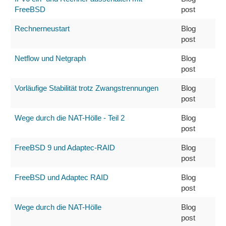
FreeBSD
post
Rechnerneustart
Blog
post
Netflow und Netgraph
Blog
post
Vorläufige Stabilität trotz Zwangstrennungen
Blog
post
Wege durch die NAT-Hölle - Teil 2
Blog
post
FreeBSD 9 und Adaptec-RAID
Blog
post
FreeBSD und Adaptec RAID
Blog
post
Wege durch die NAT-Hölle
Blog
post