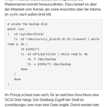
Plattennamen korrekt herauszufinden. Dazu bedarf es aber
der Mitarbeit vom Kernel, der seine Ansichten über die Interna
im
sysfs
nach außen breit tritt.
# Locate the backup disk

mount /sys

(   cd /sys/dev/block/

    ls -1d */device/scsi_disk/0\:0\:0\:2/uevent | while 
read a; do (

        cd ${a%%/*}

        ls -1d sd*1/partition | while read b; do

            rm -f /dev/backup

            ln -s ${b%%/*} /dev/backup

        done

    )

    done

)
Im Prinzip schaut man nach, für an welchem Anschluss eine
SCSI-Disk hängt. Der Globbing-Zugriff der Shell ist
zuverlässiger, wen man eine Datei angibt. Damit werden tote