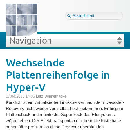
Tag cloud
Ger ↴
Site map
Login
Navigation
Projekte
rivat
Blog
Login
Forgot your password?
Wechselnde
»
»
Wechselnde Plattenreihenfolge in Hyper-V
Plattenreihenfolge in
Veröffentlichungen
Hyper-V
Blog
17.04.2015 14:06
Lutz Donnerhacke
Kürzlich ist ein virtualisierter Linux-Server nach dem Desaster-
Impressum
Recovery nicht wieder von selbst hoch gekommen. Er hing im
Plattencheck und meinte der Superblock des Filesystems
würde fehlen. Der Effekt trat spontan ein, denn die Kiste hatte
Datenschutz
schon öfter problemlos diese Prozedur überstanden.