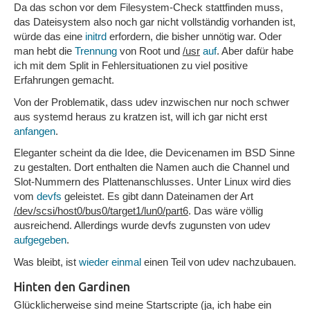
Da das schon vor dem Filesystem-Check stattfinden muss,
das Dateisystem also noch gar nicht vollständig vorhanden ist,
würde das eine
initrd
erfordern, die bisher unnötig war. Oder
man hebt die
Trennung
von Root und
/usr
auf
. Aber dafür habe
ich mit dem Split in Fehlersituationen zu viel positive
Erfahrungen gemacht.
Von der Problematik, dass udev inzwischen nur noch schwer
aus systemd heraus zu kratzen ist, will ich gar nicht erst
anfangen
.
Eleganter scheint da die Idee, die Devicenamen im BSD Sinne
zu gestalten. Dort enthalten die Namen auch die Channel und
Slot-Nummern des Plattenanschlusses. Unter Linux wird dies
vom
devfs
geleistet. Es gibt dann Dateinamen der Art
/dev/scsi/host0/bus0/target1/lun0/part6
. Das wäre völlig
ausreichend. Allerdings wurde devfs zugunsten von udev
aufgegeben
.
Was bleibt, ist
wieder einmal
einen Teil von udev nachzubauen.
Hinten den Gardinen
Glücklicherweise sind meine Startscripte (ja, ich habe ein