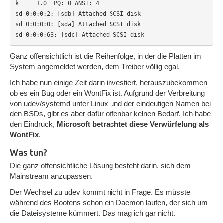
k     1.0  PQ: 0 ANSI: 4

sd 0:0:0:2: [sdb] Attached SCSI disk

sd 0:0:0:0: [sda] Attached SCSI disk

sd 0:0:0:63: [sdc] Attached SCSI disk
Ganz offensichtlich ist die Reihenfolge, in der die Platten im
System angemeldet werden, dem Treiber völlig egal.
Ich habe nun einige Zeit darin investiert, herauszubekommen
ob es ein Bug oder ein WontFix ist. Aufgrund der Verbreitung
von udev/systemd unter Linux und der eindeutigen Namen bei
den BSDs, gibt es aber dafür offenbar keinen Bedarf. Ich habe
den Eindruck,
Microsoft betrachtet diese Verwürfelung als
WontFix
.
Was tun?
Die ganz offensichtliche Lösung besteht darin, sich dem
Mainstream anzupassen.
Der Wechsel zu udev kommt nicht in Frage. Es müsste
während des Bootens schon ein Daemon laufen, der sich um
die Dateisysteme kümmert. Das mag ich gar nicht.