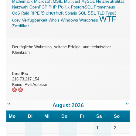
Microsoft
Mathematik
MSIE
Multicast
MySQL
Netzneutralität
Politik
Netzwahl
OpenPGP
PHP
PostgreSQL
Prometheus
Sicherheit
SSL
QoS
Raid
RIPE
Solaris
SQL
TLD
Typo3
WTF
Verfügbarkeit
Windows
udev
Whois
Wordpress
Zertifikat
Der tägliche Wahnsinn, seltene Erfolge, und technischer
Kleinkram
Ihre IPs:
216.73.217.154
Keine IPv6 Adresse
‹‹
››
August 2026
Mo
Di
Mi
Do
Fr
Sa
So
1
2