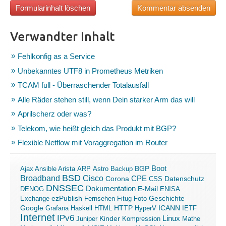
Verwandter Inhalt
Fehlkonfig as a Service
Unbekanntes UTF8 in Prometheus Metriken
TCAM full - Überraschender Totalausfall
Alle Räder stehen still, wenn Dein starker Arm das will
Aprilscherz oder was?
Telekom, wie heißt gleich das Produkt mit BGP?
Flexible Netflow mit Voraggregation im Router
Boot
Ajax
Ansible
Arista
ARP
Astro
Backup
BGP
BSD
Broadband
Cisco
Corona
CPE
Datenschutz
CSS
DNSSEC
Dokumentation
E-Mail
DENOG
ENISA
ezPublish
Exchange
Fernsehen
Fitug
Foto
Geschichte
ICANN
Google
Grafana
Haskell
HTML
HTTP
HyperV
IETF
Internet
IPv6
Linux
Kinder
Juniper
Kompression
Mathe