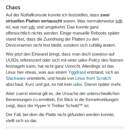
Chaos
Auf der Notfallkonsole konnte ich feststellen, dass
zwei
virtuellen Platten vertauscht
waren. Was normalerweise
sdb
ist, war nun
sdc
und umgekehrt. Das konnte ganz
offensichtlich nichts werden. Einige manuelle Reboots später
stand fest, dass die Zuordnung der Platten zu den
Devicenamen nicht fest bleibt, sondern sich zufällig ändert.
Wer jetzt den Einwand bringt, dass man doch sowieso auf
UUIDs referenziert oder sich mit einer udev-Policy den Namen
festnageln kann, hat nicht ganz Unrecht. Allerdings ist das
Linux hier etwas, was aus einem
Yggdrasil
entstand, sich an
Slackware
orientierte, und heute von
Linux from Scratch
abschaut. Kurz und gut, es hat kein
udev
. Davon später mehr.
Aber zuerst einmal gilt es, die Ursache der unterschiedlichen
Benennungen zu ermitteln. Ein Blick in die Kernelmeldungen
zeigt, dass der Hyper-V Treiber Schuld™ ist.
Der Fall, bei dem die Platte nicht gefunden werden konnte,
stellt sich so dar.