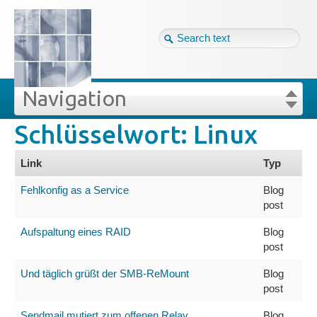
Tag cloud
Ger ↴
Site map
Login
Navigation
Schlüsselwort: Linux
lüsselwörter
Projekte
Login
Forgot your password?
Link
Typ
Veröffentlichungen
Fehlkonfig as a Service
Blog
post
Blog
Aufspaltung eines RAID
Blog
post
Impressum
Und täglich grüßt der SMB-ReMount
Blog
post
Datenschutz
Sendmail mutiert zum offenen Relay
Blog