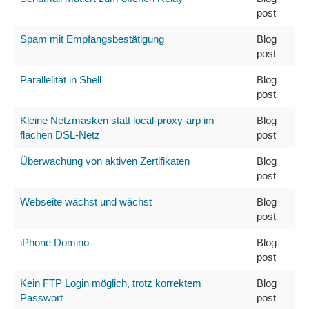
post
Spam mit Empfangsbestätigung
Blog
post
Parallelität in Shell
Blog
post
Kleine Netzmasken statt local-proxy-arp im
Blog
flachen DSL-Netz
post
Überwachung von aktiven Zertifikaten
Blog
post
Webseite wächst und wächst
Blog
post
iPhone Domino
Blog
post
Kein FTP Login möglich, trotz korrektem
Blog
Passwort
post