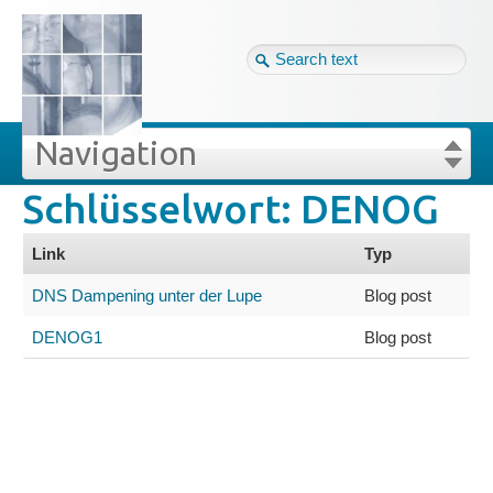
Tag cloud
Ger ↴
Site map
Login
Navigation
Schlüsselwort: DENOG
lüsselwörter
Projekte
Login
Forgot your password?
Link
Typ
Veröffentlichungen
DNS Dampening unter der Lupe
Blog post
Blog
DENOG1
Blog post
Impressum
Datenschutz