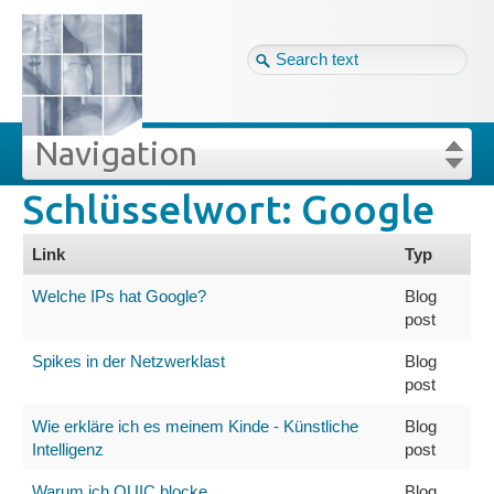
Tag cloud
Ger ↴
Site map
Login
Navigation
Schlüsselwort: Google
lüsselwörter
Projekte
Login
Forgot your password?
Link
Typ
Veröffentlichungen
Welche IPs hat Google?
Blog
post
Blog
Spikes in der Netzwerklast
Blog
post
Impressum
Wie erkläre ich es meinem Kinde - Künstliche
Blog
Intelligenz
post
Datenschutz
Warum ich QUIC blocke
Blog