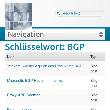
Tag cloud
Ger ↴
Site map
Login
Navigation
Schlüsselwort: BGP
lüsselwörter
Projekte
Login
Forgot your password?
Link
Typ
Veröffentlichungen
Telekom, wie heißt gleich das Produkt mit BGP?
Blog
post
Blog
Microsofts BGP Router im Internet
Blog
post
Impressum
Proxy-ARP Daemon
Blog
post
Datenschutz
Kaputtmonitored
Blog