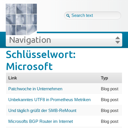
Tag cloud
Ger ↴
Site map
Login
Navigation
Schlüsselwort:
lüsselwörter
Projekte
Login
Forgot your password?
Microsoft
Veröffentlichungen
Link
Typ
Blog
Patchwoche in Unternehmen
Blog post
Unbekanntes UTF8 in Prometheus Metriken
Blog post
Impressum
Und täglich grüßt der SMB-ReMount
Blog post
Datenschutz
Microsofts BGP Router im Internet
Blog post