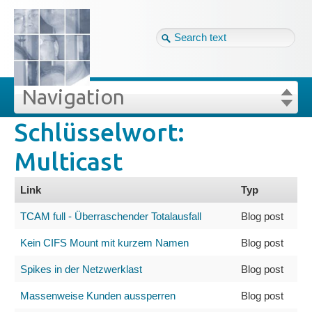
Tag cloud
Ger ↴
Site map
Login
Navigation
Schlüsselwort:
lüsselwörter
Projekte
Login
Forgot your password?
Multicast
Veröffentlichungen
Link
Typ
Blog
TCAM full - Überraschender Totalausfall
Blog post
Kein CIFS Mount mit kurzem Namen
Blog post
Impressum
Spikes in der Netzwerklast
Blog post
Datenschutz
Massenweise Kunden aussperren
Blog post