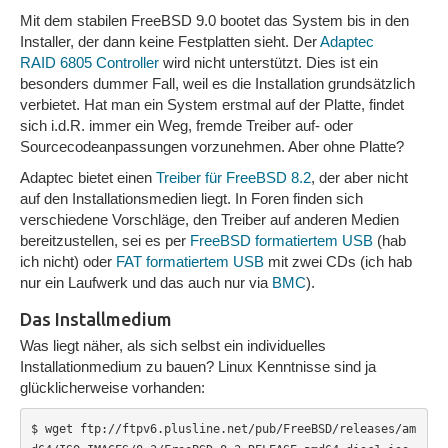
Mit dem stabilen FreeBSD 9.0 bootet das System bis in den
Installer, der dann keine Festplatten sieht. Der
Adaptec
RAID 6805 Controller
wird nicht unterstützt. Dies ist ein
besonders dummer Fall, weil es die Installation grundsätzlich
verbietet. Hat man ein System erstmal auf der Platte, findet
sich i.d.R. immer ein Weg, fremde Treiber auf- oder
Sourcecodeanpassungen vorzunehmen. Aber ohne Platte?
Adaptec bietet einen
Treiber für FreeBSD 8.2
, der aber nicht
auf den Installationsmedien liegt. In Foren finden sich
verschiedene Vorschläge, den Treiber auf anderen Medien
bereitzustellen, sei es per
FreeBSD formatiertem USB
(hab
ich nicht) oder
FAT formatiertem USB
mit zwei CDs (ich hab
nur ein Laufwerk und das auch nur via
BMC
).
Das Installmedium
Was liegt näher, als sich selbst ein individuelles
Installationmedium zu bauen? Linux Kenntnisse sind ja
glücklicherweise vorhanden:
$ wget ftp://ftpv6.plusline.net/pub/FreeBSD/releases/am