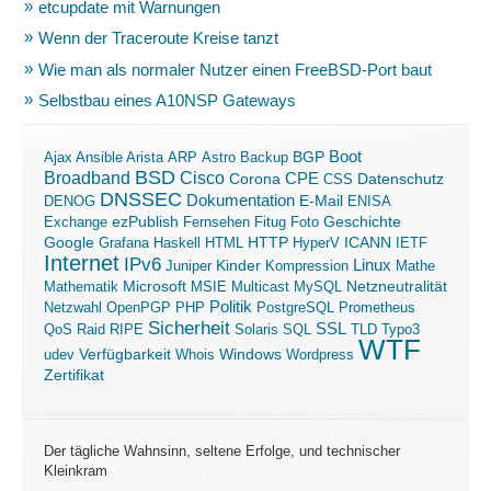
etcupdate mit Warnungen
Wenn der Traceroute Kreise tanzt
Wie man als normaler Nutzer einen FreeBSD-Port baut
Selbstbau eines A10NSP Gateways
Boot
Ajax
Ansible
Arista
ARP
Astro
Backup
BGP
BSD
Broadband
Cisco
Corona
CPE
Datenschutz
CSS
DNSSEC
Dokumentation
E-Mail
DENOG
ENISA
ezPublish
Exchange
Fernsehen
Fitug
Foto
Geschichte
ICANN
Google
Grafana
Haskell
HTML
HTTP
HyperV
IETF
Internet
IPv6
Linux
Kinder
Juniper
Kompression
Mathe
Microsoft
Mathematik
MSIE
Multicast
MySQL
Netzneutralität
Politik
Netzwahl
OpenPGP
PHP
PostgreSQL
Prometheus
Sicherheit
SSL
QoS
Raid
RIPE
Solaris
SQL
TLD
Typo3
WTF
Verfügbarkeit
Windows
udev
Whois
Wordpress
Zertifikat
Der tägliche Wahnsinn, seltene Erfolge, und technischer
Kleinkram