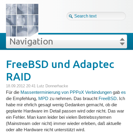
Tag cloud
Ger ↴
Site map
Login
Navigation
Projekte
rivat
Blog
Login
Forgot your password?
FreeBSD und Adaptec
»
»
FreeBSD und Adaptec RAID
RAID
Veröffentlichungen
18.09.2012 20:41
Lutz Donnerhacke
Blog
Für die
Massenterminierung von PPPoX Verbindungen
gab
es
die Empfehlung,
MPD
zu nehmen. Das braucht
FreeBSD
. Ich
habe mir ehrlich gesagt wenig Gedanken gemacht, ob die
Impressum
geplante Hardware im Detail passen wird oder nicht. Das war
ein Fehler. Man kann leider bei vielen Betriebssytemen
(Mainstream oder nicht) immer wieder erleben, daß aktuelle
Datenschutz
oder alte Hardware nicht unterstützt wird.