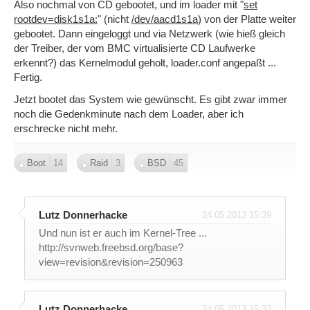
Also nochmal von CD gebootet, und im loader mit "
set
rootdev=disk1s1a:
" (nicht
/dev/aacd1s1a
) von der Platte weiter
gebootet. Dann eingeloggt und via Netzwerk (wie hieß gleich
der Treiber, der vom BMC virtualisierte CD Laufwerke
erkennt?) das Kernelmodul geholt, loader.conf angepaßt ...
Fertig.
Jetzt bootet das System wie gewünscht. Es gibt zwar immer
noch die Gedenkminute nach dem Loader, aber ich
erschrecke nicht mehr.
Boot
14
Raid
3
BSD
45
Lutz Donnerhacke
24.05.2013 15:39
Und nun ist er auch im Kernel-Tree ...
http://svnweb.freebsd.org/base?
view=revision&revision=250963
Lutz Donnerhacke
24.05.2013 15:33