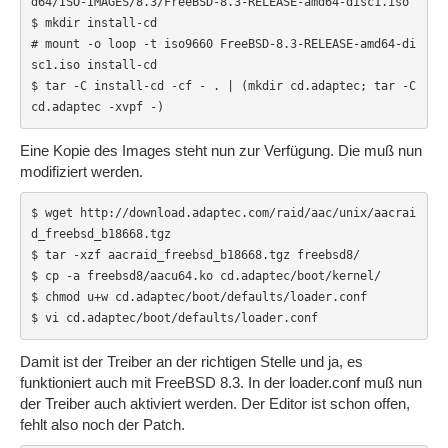
d64/ISO-IMAGES/8.3/FreeBSD-8.3-RELEASE-amd64-disc1.iso

$ mkdir install-cd

# mount -o loop -t iso9660 FreeBSD-8.3-RELEASE-amd64-di
sc1.iso install-cd

$ tar -C install-cd -cf - . | (mkdir cd.adaptec; tar -C 
cd.adaptec -xvpf -)
Eine Kopie des Images steht nun zur Verfügung. Die muß nun
modifiziert werden.
$ wget http://download.adaptec.com/raid/aac/unix/aacrai
d_freebsd_b18668.tgz

$ tar -xzf aacraid_freebsd_b18668.tgz freebsd8/

$ cp -a freebsd8/aacu64.ko cd.adaptec/boot/kernel/

$ chmod u+w cd.adaptec/boot/defaults/loader.conf

$ vi cd.adaptec/boot/defaults/loader.conf 
Damit ist der Treiber an der richtigen Stelle und ja, es
funktioniert auch mit FreeBSD 8.3. In der loader.conf muß nun
der Treiber auch aktiviert werden. Der Editor ist schon offen,
fehlt also noch der Patch.