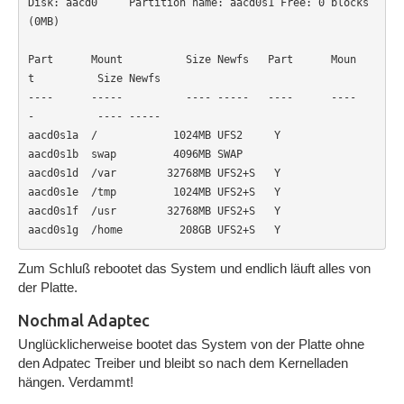
Disk: aacd0     Partition name: aacd0s1 Free: 0 blocks 
(0MB)

Part      Mount          Size Newfs   Part      Moun
t          Size Newfs

----      -----          ---- -----   ----      ----
-          ---- -----

aacd0s1a  /            1024MB UFS2     Y

aacd0s1b  swap         4096MB SWAP

aacd0s1d  /var        32768MB UFS2+S   Y

aacd0s1e  /tmp         1024MB UFS2+S   Y

aacd0s1f  /usr        32768MB UFS2+S   Y

aacd0s1g  /home         208GB UFS2+S   Y
Zum Schluß rebootet das System und endlich läuft alles von
der Platte.
Nochmal Adaptec
Unglücklicherweise bootet das System von der Platte ohne
den Adpatec Treiber und bleibt so nach dem Kernelladen
hängen. Verdammt!