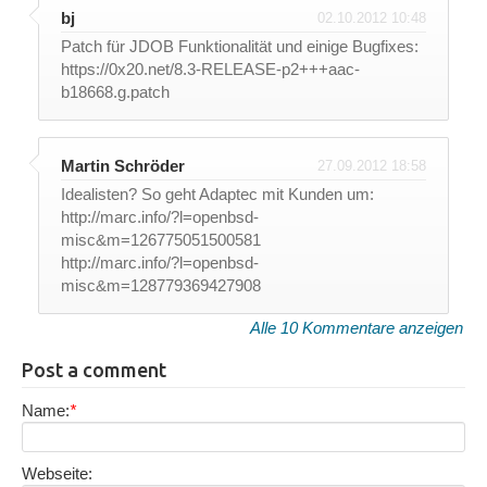
bj
02.10.2012 10:48
Patch für JDOB Funktionalität und einige Bugfixes:
https://0x20.net/8.3-RELEASE-p2+++aac-
b18668.g.patch
Martin Schröder
27.09.2012 18:58
Idealisten? So geht Adaptec mit Kunden um:
http://marc.info/?l=openbsd-
misc&m=126775051500581
http://marc.info/?l=openbsd-
misc&m=128779369427908
Alle 10 Kommentare anzeigen
Post a comment
Name:
*
Webseite: