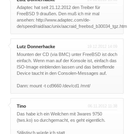
Adaptec hat seit 21.12.2012 den Treiber für
FreeBSD 9 draußen. Den muß ich mir mal
ansehen: http://www.adaptec.com/de-
de/speed/raid/aac/unix/aacraid_freebsd_b30034_tgz.htm
Lutz Donnerhacke
19.12.2012 14:09
Mounten der CD (via BMC) unter FreeBSD ist doch
einfach. Wenn man auf der Konsole ist, einfach das
ISO-Image einblenden lassen und das betreffende
Device taucht in den Consolen-Messages auf.
Dann: mount -t cd9660 /dev/cd1 /mnt/
Tino
06.11.2012 11:38
Das habe ich ein Weilchen mit 3wares 9750
(tws.ko) so durchgemacht, es geht eigentlich.
Stilistisch würde ich statt