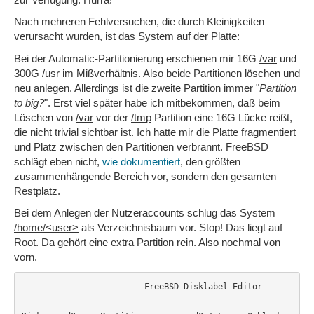
Nach mehreren Fehlversuchen, die durch Kleinigkeiten
verursacht wurden, ist das System auf der Platte:
Bei der Automatic-Partitionierung erschienen mir 16G
/var
und
300G
/usr
im Mißverhältnis. Also beide Partitionen löschen und
neu anlegen. Allerdings ist die zweite Partition immer "
Partition
to big?
". Erst viel später habe ich mitbekommen, daß beim
Löschen von
/var
vor der
/tmp
Partition eine 16G Lücke reißt,
die nicht trivial sichtbar ist. Ich hatte mir die Platte fragmentiert
und Platz zwischen den Partitionen verbrannt. FreeBSD
schlägt eben nicht,
wie dokumentiert
, den größten
zusammenhängende Bereich vor, sondern den gesamten
Restplatz.
Bei dem Anlegen der Nutzeraccounts schlug das System
/home/<user>
als Verzeichnisbaum vor. Stop! Das liegt auf
Root. Da gehört eine extra Partition rein. Also nochmal von
vorn.
                         FreeBSD Disklabel Editor
