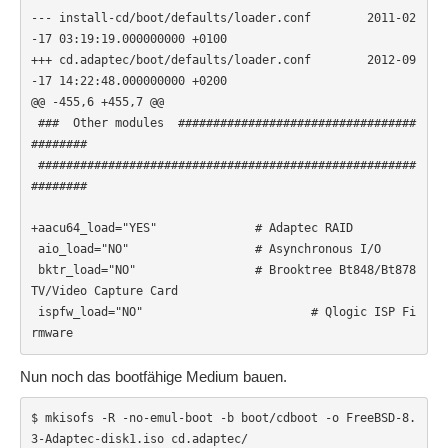
--- install-cd/boot/defaults/loader.conf        2011-02
-17 03:19:19.000000000 +0100

+++ cd.adaptec/boot/defaults/loader.conf        2012-09
-17 14:22:48.000000000 +0200

@@ -455,6 +455,7 @@

 ###  Other modules  ##################################
########

 ######################################################
########

+aacu64_load="YES"              # Adaptec RAID

 aio_load="NO"                  # Asynchronous I/O

 bktr_load="NO"                 # Brooktree Bt848/Bt878 
TV/Video Capture Card

 ispfw_load="NO"                        # Qlogic ISP Fi
rmware
Nun noch das bootfähige Medium bauen.
$ mkisofs -R -no-emul-boot -b boot/cdboot -o FreeBSD-8.
3-Adaptec-disk1.iso cd.adaptec/