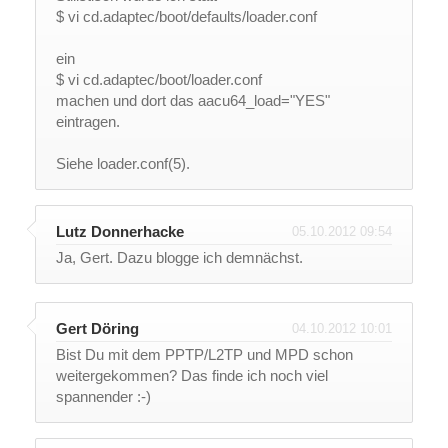
$ vi cd.adaptec/boot/defaults/loader.conf
ein
$ vi cd.adaptec/boot/loader.conf
machen und dort das aacu64_load="YES"
eintragen.
Siehe loader.conf(5).
Lutz Donnerhacke
05.10.2012 09:54
Ja, Gert. Dazu blogge ich demnächst.
Gert Döring
04.10.2012 10:01
Bist Du mit dem PPTP/L2TP und MPD schon
weitergekommen? Das finde ich noch viel
spannender :-)