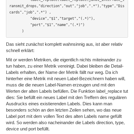
ransmit_drops,"direction","out","job",".*"),"type","Dis
cards","job",".*") ,

          "device","$1","target","(.*)"),

          "port","$1","name","(.*)")

      ) 
Das sieht zunächst komplett wahnsinnig aus, ist aber relativ
schnell erklärt:
Mit
or
werden Metriken, die eigentlich nichts miteinander zu
tun haben, zu einer Metrik vereinigt. Dabei bleiben die Detail-
Labels erhalten, der Name der Metrik fällt nur weg. Da ich
hinterher eine Metrik mit neuen Label-Bezeichnern haben will,
muss die die neuen Label-Namen erzeugen und mit den
Werten der alten Labels befüllen. Die Funktion label_replace tut
dies: Sie befüllt ein neues Label mit den Treffern des regulären
Ausdrucks eines existierenden Labels. Dies kann man
besonders schön an den letzten Zeilen sehen, wo das neue
Label port mit dem vollen Text des alten Labels name gefüllt
wird. So werden also nacheinander die Labels direction, type,
device und port befüllt.