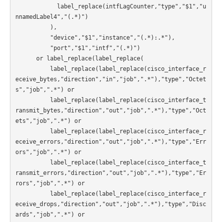
            label_replace(intfLagCounter,"type","$1","u
nnamedLabel4","(.*)")

          ),

          "device","$1","instance","(.*):.*"),

          "port","$1","intf","(.*)")

      or label_replace(label_replace(

          label_replace(label_replace(cisco_interface_r
eceive_bytes,"direction","in","job",".*"),"type","Octet
s","job",".*") or

          label_replace(label_replace(cisco_interface_t
ransmit_bytes,"direction","out","job",".*"),"type","Oct
ets","job",".*") or

          label_replace(label_replace(cisco_interface_r
eceive_errors,"direction","out","job",".*"),"type","Err
ors","job",".*") or

          label_replace(label_replace(cisco_interface_t
ransmit_errors,"direction","out","job",".*"),"type","Er
rors","job",".*") or

          label_replace(label_replace(cisco_interface_r
eceive_drops,"direction","out","job",".*"),"type","Disc
ards","job",".*") or
