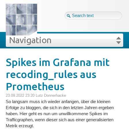
Tag cloud
Ger ↴
Site map
Login
Navigation
Projekte
rivat
Blog
Login
Forgot your password?
Spikes im Grafana mit
»
»
kes im Grafana mit recoding_rules aus Prometheus
recoding_rules aus
Veröffentlichungen
Prometheus
Blog
23.09.2022 23:20
Lutz Donnerhacke
So langsam muss ich wieder anfangen, über die kleinen
Impressum
Erfolge zu bloggen, die sich in den letzten Jahren ergeben
haben. Hier geht es nun um unwillkommene Spikes im
Trafficgraphen, wenn dieser sich aus einer generalisierten
Datenschutz
Metrik erzeugt.