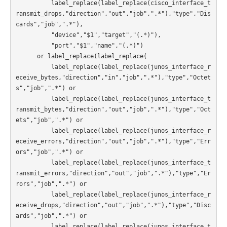
          label_replace(label_replace(cisco_interface_t
ransmit_drops,"direction","out","job",".*"),"type","Dis
cards","job",".*"),

          "device","$1","target","(.*)"),

          "port","$1","name","(.*)")

      or label_replace(label_replace(

          label_replace(label_replace(junos_interface_r
eceive_bytes,"direction","in","job",".*"),"type","Octet
s","job",".*") or

          label_replace(label_replace(junos_interface_t
ransmit_bytes,"direction","out","job",".*"),"type","Oct
ets","job",".*") or

          label_replace(label_replace(junos_interface_r
eceive_errors,"direction","out","job",".*"),"type","Err
ors","job",".*") or

          label_replace(label_replace(junos_interface_t
ransmit_errors,"direction","out","job",".*"),"type","Er
rors","job",".*") or

          label_replace(label_replace(junos_interface_r
eceive_drops,"direction","out","job",".*"),"type","Disc
ards","job",".*") or

          label_replace(label_replace(junos_interface_t