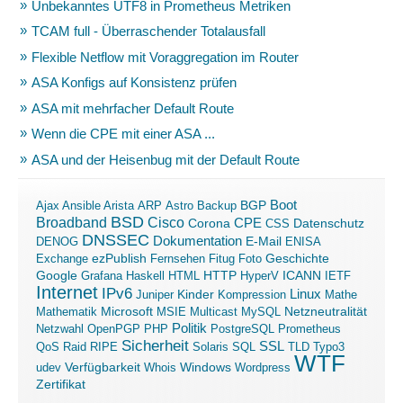
Unbekanntes UTF8 in Prometheus Metriken
TCAM full - Überraschender Totalausfall
Flexible Netflow mit Voraggregation im Router
ASA Konfigs auf Konsistenz prüfen
ASA mit mehrfacher Default Route
Wenn die CPE mit einer ASA ...
ASA und der Heisenbug mit der Default Route
Boot
Ajax
Ansible
Arista
ARP
Astro
Backup
BGP
BSD
Broadband
Cisco
Corona
CPE
Datenschutz
CSS
DNSSEC
Dokumentation
E-Mail
DENOG
ENISA
ezPublish
Exchange
Fernsehen
Fitug
Foto
Geschichte
ICANN
Google
Grafana
Haskell
HTML
HTTP
HyperV
IETF
Internet
IPv6
Linux
Kinder
Juniper
Kompression
Mathe
Microsoft
Mathematik
MSIE
Multicast
MySQL
Netzneutralität
Politik
Netzwahl
OpenPGP
PHP
PostgreSQL
Prometheus
Sicherheit
SSL
QoS
Raid
RIPE
Solaris
SQL
TLD
Typo3
WTF
Verfügbarkeit
Windows
udev
Whois
Wordpress
Zertifikat