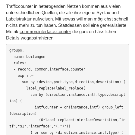
Trafficcounter in heterogenden Netzen kommen aus vielen
unterschiedlichen Quellen, die alle ihre eigene Syntax und
Labelstruktur aufweisen. Mit sowas will man möglichst schnell
nichts mehr zu tun haben. Stattdessen soll eine generalisierte
Metrik
common:interface:counter
die ganzen hässlichen
Details wegabstrahieren.
groups:

- name: Leitungen

  rules:

  - record: common:interface:counter

    expr: >-

      sum by (device,port,type,direction,description) (

        label_replace(label_replace(

          sum by (direction,instance,intf,type,descript
ion) (

            intfCounter + on(instance,intf) group_left
(description)

              (0*label_replace(interfaceDescription,"in
tf","$1","interface","(.*)"))

          ) or sum by (direction,instance,intf,type) (
