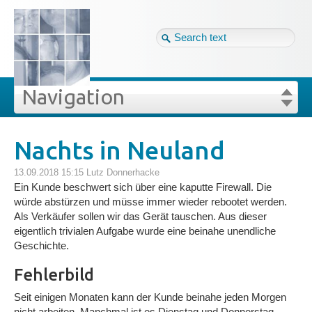
Tag cloud
Ger ↴
Site map
Login
Navigation
Projekte
rivat
Blog
Login
Forgot your password?
Nachts in Neuland
»
»
Nachts in Neuland
Veröffentlichungen
13.09.2018 15:15
Lutz Donnerhacke
Ein Kunde beschwert sich über eine kaputte Firewall. Die
würde abstürzen und müsse immer wieder rebootet werden.
Blog
Als Verkäufer sollen wir das Gerät tauschen. Aus dieser
eigentlich trivialen Aufgabe wurde eine beinahe unendliche
Geschichte.
Impressum
Fehlerbild
Datenschutz
Seit einigen Monaten kann der Kunde beinahe jeden Morgen
nicht arbeiten. Manchmal ist es Dienstag und Donnerstag.