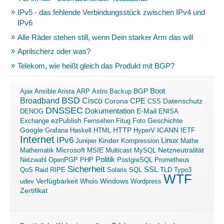
IPv5 - das fehlende Verbindungsstück zwischen IPv4 und
IPv6
Alle Räder stehen still, wenn Dein starker Arm das will
Aprilscherz oder was?
Telekom, wie heißt gleich das Produkt mit BGP?
Boot
Ajax
Ansible
Arista
ARP
Astro
Backup
BGP
BSD
Broadband
Cisco
Corona
CPE
Datenschutz
CSS
DNSSEC
Dokumentation
E-Mail
DENOG
ENISA
ezPublish
Exchange
Fernsehen
Fitug
Foto
Geschichte
ICANN
Google
Grafana
Haskell
HTML
HTTP
HyperV
IETF
Internet
IPv6
Linux
Kinder
Juniper
Kompression
Mathe
Microsoft
Mathematik
MSIE
Multicast
MySQL
Netzneutralität
Politik
Netzwahl
OpenPGP
PHP
PostgreSQL
Prometheus
Sicherheit
SSL
QoS
Raid
RIPE
Solaris
SQL
TLD
Typo3
WTF
Verfügbarkeit
Windows
udev
Whois
Wordpress
Zertifikat