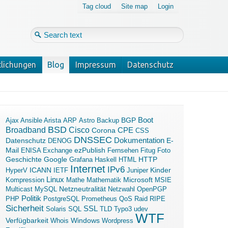
Tag cloud
Site map
Login
tlichungen
Blog
Impressum
Datenschutz
Login
Forgot your password?
Boot
Ajax
Ansible
Arista
ARP
Astro
Backup
BGP
BSD
Broadband
Cisco
Corona
CPE
CSS
DNSSEC
Dokumentation
Datenschutz
E-
DENOG
Mail
ezPublish
ENISA
Exchange
Fernsehen
Fitug
Foto
Geschichte
Google
Grafana
Haskell
HTML
HTTP
Internet
IPv6
ICANN
Kinder
HyperV
IETF
Juniper
Linux
Microsoft
Kompression
Mathe
Mathematik
MSIE
Multicast
MySQL
Netzneutralität
Netzwahl
OpenPGP
Politik
PHP
PostgreSQL
Prometheus
QoS
Raid
RIPE
Sicherheit
SSL
Solaris
SQL
TLD
Typo3
udev
WTF
Verfügbarkeit
Windows
Whois
Wordpress