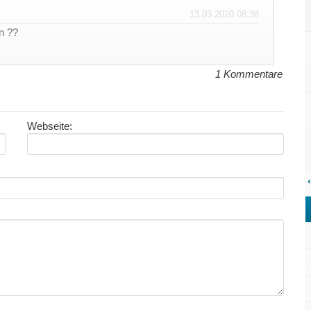
13.03.2020 08:38
n ??
1 Kommentare
Webseite:
‹