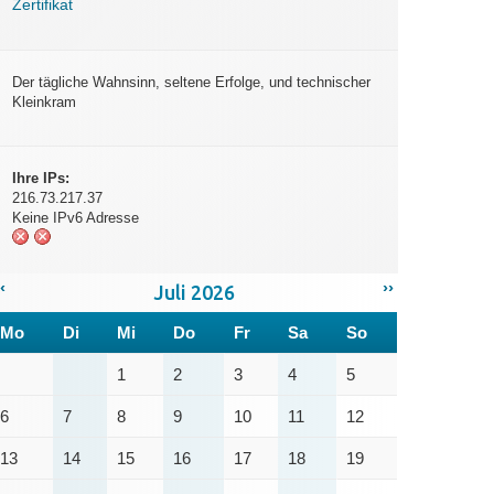
Zertifikat
Der tägliche Wahnsinn, seltene Erfolge, und technischer
Kleinkram
Ihre IPs:
216.73.217.37
Keine IPv6 Adresse
‹
››
Juli 2026
Mo
Di
Mi
Do
Fr
Sa
So
1
2
3
4
5
6
7
8
9
10
11
12
13
14
15
16
17
18
19