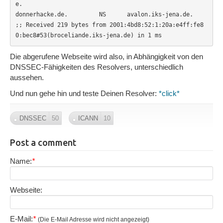
e.

donnerhacke.de.         NS      avalon.iks-jena.de.

;; Received 219 bytes from 2001:4bd8:52:1:20a:e4ff:fe8
0:bec8#53(broceliande.iks-jena.de) in 1 ms
Die abgerufene Webseite wird also, in Abhängigkeit von den
DNSSEC-Fähigkeiten des Resolvers, unterschiedlich
aussehen.
Und nun gehe hin und teste Deinen Resolver:
*click*
DNSSEC
50
ICANN
10
Post a comment
Name:
*
Webseite:
E-Mail:
*
(Die E-Mail Adresse wird nicht angezeigt)