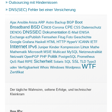
Outsourcing mit Hindernissen
DNS(SEC) Fehler bei einer Versicherung
Boot
Ajax
Ansible
Arista
ARP
Astro
Backup
BGP
BSD
Broadband
Cisco
Corona
CPE
Datenschutz
CSS
DNSSEC
Dokumentation
E-Mail
DENOG
ENISA
ezPublish
Exchange
Fernsehen
Fitug
Foto
Geschichte
ICANN
Google
Grafana
Haskell
HTML
HTTP
HyperV
IETF
Internet
IPv6
Linux
Kinder
Juniper
Kompression
Mathe
Microsoft
Mathematik
MSIE
Multicast
MySQL
Netzneutralität
Politik
Netzwahl
OpenPGP
PHP
PostgreSQL
Prometheus
Sicherheit
SSL
QoS
Raid
RIPE
Solaris
SQL
TLD
Typo3
WTF
Verfügbarkeit
Windows
udev
Whois
Wordpress
Zertifikat
Der tägliche Wahnsinn, seltene Erfolge, und technischer
Kleinkram
Ihre IPs: