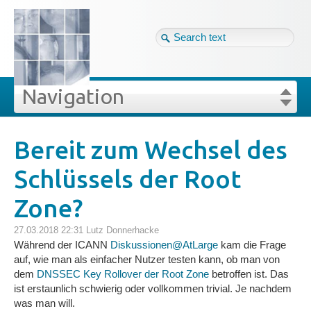
Tag cloud
Ger ↴
Site map
Login
Navigation
Projekte
rivat
Blog
Login
Forgot your password?
Bereit zum Wechsel des
»
»
Bereit zum Wechsel des Schlüssels der Root Zo
Schlüssels der Root
Veröffentlichungen
Zone?
Blog
27.03.2018 22:31
Lutz Donnerhacke
Während der ICANN
Diskussionen@AtLarge
kam die Frage
Impressum
auf, wie man als einfacher Nutzer testen kann, ob man von
dem
DNSSEC Key Rollover der Root Zone
betroffen ist. Das
ist erstaunlich schwierig oder vollkommen trivial. Je nachdem
Datenschutz
was man will.