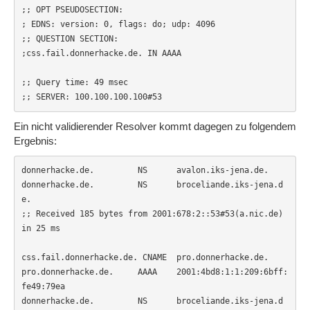
;; OPT PSEUDOSECTION:

; EDNS: version: 0, flags: do; udp: 4096

;; QUESTION SECTION:

;css.fail.donnerhacke.de. IN AAAA

;; Query time: 49 msec

;; SERVER: 100.100.100.100#53
Ein nicht validierender Resolver kommt dagegen zu folgendem
Ergebnis:
donnerhacke.de.         NS      avalon.iks-jena.de.

donnerhacke.de.         NS      broceliande.iks-jena.d
e.

;; Received 185 bytes from 2001:678:2::53#53(a.nic.de) 
in 25 ms

css.fail.donnerhacke.de. CNAME  pro.donnerhacke.de.

pro.donnerhacke.de.     AAAA    2001:4bd8:1:1:209:6bff:
fe49:79ea

donnerhacke.de.         NS      broceliande.iks-jena.d