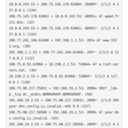
10.0.0.243.53 > 100.75.145.170.62904: 28489*- 1/1/2 A 1
27.0.0.1 (134)

100.75.145.170.63061 > 10.0.0.243.53: 48991+ A? wpad.fr
itz.box. (32)

10.0.0.243.53 > 100.75.145.170.63061: 48991*- 1/1/2 A 1
27.0.0.1 (134)

100.77.241.104.61466 > 192.168.1.1.53: 203+ A? www.332
2.org. (30)

192.168.1.1.53 > 100.77.241.104.61466: 203*- 1/1/2 A 12
7.0.0.1 (132)

100.75.8.92.62066 > 10.238.2.2.53: 53864+ A? a.root-ser
vers.net. (36)

10.238.2.2.53 > 100.75.8.92.62066: 53864*- 1/1/2 A 127.
0.0.1 (138)

100.75.98.217.55031 > 192.168.19.2.53: 2898+ SRV? _lda
p._tcp.dc._msdcs.WORKGROUP.WORKGROUP. (58)

192.168.19.2.53 > 100.75.98.217.55031: 2898*- 1/1/4 SRV 
your.dns.config.is.invalid.:443 0 0 (237)

100.75.98.217.58566 > 192.168.19.2.53: 2899+ A? your.dn
s.config.is.invalid. (43)

192.168.19.2.53 > 100.75.98.217.58566: 2899*- 1/1/2 A 1