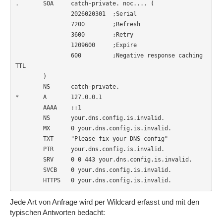
.       SOA     catch-private. noc.... (

                2026020301  ;Serial

                7200        ;Refresh

                3600        ;Retry

                1209600     ;Expire

                600         ;Negative response caching 
TTL

        )

        NS      catch-private.

*       A       127.0.0.1

        AAAA    ::1

        NS      your.dns.config.is.invalid.

        MX      0 your.dns.config.is.invalid.

        TXT     "Please fix your DNS config"

        PTR     your.dns.config.is.invalid.

        SRV     0 0 443 your.dns.config.is.invalid.

        SVCB    0 your.dns.config.is.invalid.

        HTTPS   0 your.dns.config.is.invalid.
Jede Art von Anfrage wird per Wildcard erfasst und mit den
typischen Antworten bedacht: