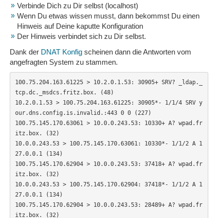
Verbinde Dich zu Dir selbst (localhost)
Wenn Du etwas wissen musst, dann bekommst Du einen
Hinweis auf Deine kaputte Konfiguration
Der Hinweis verbindet sich zu Dir selbst.
Dank der
DNAT Konfig
scheinen dann die Antworten vom
angefragten System zu stammen.
100.75.204.163.61225 > 10.2.0.1.53: 30905+ SRV? _ldap._
tcp.dc._msdcs.fritz.box. (48)

10.2.0.1.53 > 100.75.204.163.61225: 30905*- 1/1/4 SRV y
our.dns.config.is.invalid.:443 0 0 (227)

100.75.145.170.63061 > 10.0.0.243.53: 10330+ A? wpad.fr
itz.box. (32)

10.0.0.243.53 > 100.75.145.170.63061: 10330*- 1/1/2 A 1
27.0.0.1 (134)

100.75.145.170.62904 > 10.0.0.243.53: 37418+ A? wpad.fr
itz.box. (32)

10.0.0.243.53 > 100.75.145.170.62904: 37418*- 1/1/2 A 1
27.0.0.1 (134)

100.75.145.170.62904 > 10.0.0.243.53: 28489+ A? wpad.fr
itz.box. (32)
