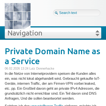
Tag cloud
Ger ↴
Site map
Login
Navigation
Projekte
rivat
Blog
Login
Forgot your password?
Private Domain Name as
»
»
Private Domain Name as a Service
a Service
Veröffentlichungen
06.02.2026 13:24
Lutz Donnerhacke
Blog
In die Netze von Internetprovidern speisen die Kunden alles
ein, was nicht lokal abgehandelt wird. Gebraucht gekaufte IoT-
Geräte, internen Traffic, der am Firmen-VPN vorbei leaked,
Impressum
etc. pp. Ein Großteil davon geht an private IPv4 Adressen, die
grundsätzlich nicht erreichbar sind. Ein Teil davon sind DNS
Anfragen, Und die sollen beantwortet werden.
Datenschutz
Seitdem ich den
unzustellbaren Traffic
einfange, möchte ich