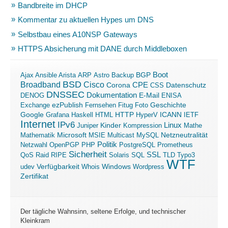
Bandbreite im DHCP
Kommentar zu aktuellen Hypes um DNS
Selbstbau eines A10NSP Gateways
HTTPS Absicherung mit DANE durch Middleboxen
Boot
Ajax
Ansible
Arista
ARP
Astro
Backup
BGP
BSD
Broadband
Cisco
Corona
CPE
Datenschutz
CSS
DNSSEC
Dokumentation
E-Mail
DENOG
ENISA
ezPublish
Exchange
Fernsehen
Fitug
Foto
Geschichte
ICANN
Google
Grafana
Haskell
HTML
HTTP
HyperV
IETF
Internet
IPv6
Linux
Kinder
Juniper
Kompression
Mathe
Microsoft
Mathematik
MSIE
Multicast
MySQL
Netzneutralität
Politik
Netzwahl
OpenPGP
PHP
PostgreSQL
Prometheus
Sicherheit
SSL
QoS
Raid
RIPE
Solaris
SQL
TLD
Typo3
WTF
Verfügbarkeit
Windows
udev
Whois
Wordpress
Zertifikat
Der tägliche Wahnsinn, seltene Erfolge, und technischer
Kleinkram