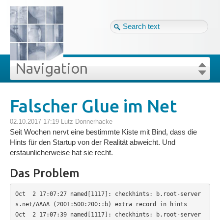
Tag cloud
Ger ↴
Site map
Login
Navigation
Projekte
rivat
Blog
Login
Forgot your password?
Falscher Glue im Net
»
»
Falscher Glue im Net
Veröffentlichungen
02.10.2017 17:19
Lutz Donnerhacke
Seit Wochen nervt eine bestimmte Kiste mit Bind, dass die
Hints für den Startup von der Realität abweicht. Und
Blog
erstaunlicherweise hat sie recht.
Das Problem
Impressum
Oct  2 17:07:27 named[1117]: checkhints: b.root-server
s.net/AAAA (2001:500:200::b) extra record in hints

Datenschutz
Oct  2 17:07:39 named[1117]: checkhints: b.root-server