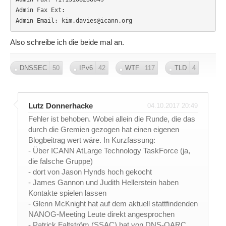
Admin Fax Ext: 

Admin Email: kim.davies@icann.org
Also schreibe ich die beide mal an.
DNSSEC
50
IPv6
42
WTF
117
TLD
4
Lutz Donnerhacke
04.10.2017 20:49
Fehler ist behoben. Wobei allein die Runde, die das
durch die Gremien gezogen hat einen eigenen
Blogbeitrag wert wäre. In Kurzfassung:
- Über ICANN AtLarge Technology TaskForce (ja,
die falsche Gruppe)
- dort von Jason Hynds hoch gekocht
- James Gannon und Judith Hellerstein haben
Kontakte spielen lassen
- Glenn McKnight hat auf dem aktuell stattfindenden
NANOG-Meeting Leute direkt angesprochen
- Patrick Faltström (SSAC) hat von DNS-OARC