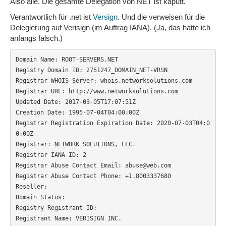
Also alle. Die gesamte Delegation von NET ist kaputt.
Verantwortlich für .net ist
Versign
. Und die verweisen für die
Delegierung auf Verisign (im Auftrag IANA). (Ja, das hatte ich
anfangs falsch.)
Domain Name: ROOT-SERVERS.NET

Registry Domain ID: 2751247_DOMAIN_NET-VRSN

Registrar WHOIS Server: whois.networksolutions.com

Registrar URL: http://www.networksolutions.com

Updated Date: 2017-03-05T17:07:51Z

Creation Date: 1995-07-04T04:00:00Z

Registrar Registration Expiration Date: 2020-07-03T04:0
0:00Z

Registrar: NETWORK SOLUTIONS, LLC.

Registrar IANA ID: 2

Registrar Abuse Contact Email: abuse@web.com

Registrar Abuse Contact Phone: +1.8003337680

Reseller: 

Domain Status: 

Registry Registrant ID: 

Registrant Name: VERISIGN INC.
