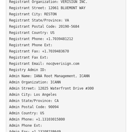
Registrant Organization: VERISIGN INC.

Registrant Street: 12061 BLUEMONT WAY

Registrant City: RESTON

Registrant State/Province: VA

Registrant Postal Code: 20190-5684

Registrant Country: US

Registrant Phone: +1.7039481212

Registrant Phone Ext: 

Registrant Fax: +1.7039483670

Registrant Fax Ext: 

Registrant Email: noc@verisign.com

Registry Admin ID: 

Admin Name: IANA Root Management, ICANN

Admin Organization: ICANN

Admin Street: 12025 Waterfront Drive #300

Admin City: Los Angeles

Admin State/Province: CA

Admin Postal Code: 90094

Admin Country: US

Admin Phone: +1.13103015800

Admin Phone Ext: 

Admin Fax: +1.13108238649
