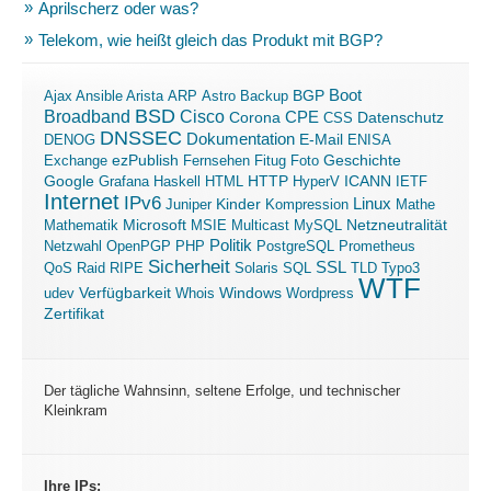
Aprilscherz oder was?
Telekom, wie heißt gleich das Produkt mit BGP?
Boot
Ajax
Ansible
Arista
ARP
Astro
Backup
BGP
BSD
Broadband
Cisco
Corona
CPE
Datenschutz
CSS
DNSSEC
Dokumentation
E-Mail
DENOG
ENISA
ezPublish
Exchange
Fernsehen
Fitug
Foto
Geschichte
ICANN
Google
Grafana
Haskell
HTML
HTTP
HyperV
IETF
Internet
IPv6
Linux
Kinder
Juniper
Kompression
Mathe
Microsoft
Mathematik
MSIE
Multicast
MySQL
Netzneutralität
Politik
Netzwahl
OpenPGP
PHP
PostgreSQL
Prometheus
Sicherheit
SSL
QoS
Raid
RIPE
Solaris
SQL
TLD
Typo3
WTF
Verfügbarkeit
Windows
udev
Whois
Wordpress
Zertifikat
Der tägliche Wahnsinn, seltene Erfolge, und technischer
Kleinkram
Ihre IPs: