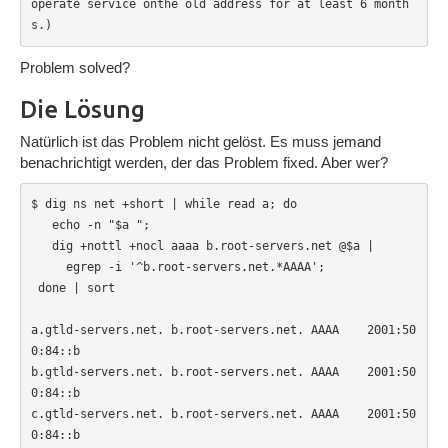
operate service onthe old address for at least 6 month
s.)
Problem solved?
Die Lösung
Natürlich ist das Problem nicht gelöst. Es muss jemand
benachrichtigt werden, der das Problem fixed. Aber wer?
$ dig ns net +short | while read a; do

   echo -n "$a ";

   dig +nottl +nocl aaaa b.root-servers.net @$a |

     egrep -i '^b.root-servers.net.*AAAA';

 done | sort

a.gtld-servers.net. b.root-servers.net. AAAA    2001:50
0:84::b

b.gtld-servers.net. b.root-servers.net. AAAA    2001:50
0:84::b

c.gtld-servers.net. b.root-servers.net. AAAA    2001:50
0:84::b
