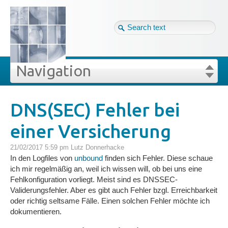
Tag cloud
Eng ↴
Site map
Login
Navigation
Projekte
rivat
Blog
Login
Forgot your password?
DNS(SEC) Fehler bei
»
»
DNS(SEC) Fehler bei einer Versicherung
einer Versicherung
Veröffentlichungen
21/02/2017 5:59 pm
Lutz Donnerhacke
Blog
In den Logfiles von
unbound
finden sich Fehler. Diese schaue
ich mir regelmäßig an, weil ich wissen will, ob bei uns eine
Fehlkonfiguration vorliegt. Meist sind es DNSSEC-
Impressum
Validerungsfehler. Aber es gibt auch Fehler bzgl. Erreichbarkeit
oder richtig seltsame Fälle. Einen solchen Fehler möchte ich
dokumentieren.
GDPR