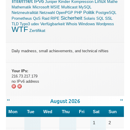
Internet
IPv6
Linux
Kinder
Juniper
Kompression
Mathe
Microsoft
Mathematik
MSIE
Multicast
MySQL
Politik
Netzneutralität
Netzwahl
OpenPGP
PHP
PostgreSQL
Sicherheit
SSL
Prometheus
QoS
Raid
RIPE
Solaris
SQL
Verfügbarkeit
Windows
TLD
Typo3
udev
Whois
Wordpress
WTF
Zertifikat
Daily madness, small achievements, and technical nifties
Your IPs:
216.73.217.179
no IPv6 address
‹‹
››
August 2026
Mon
Tue
Wed
Thu
Fri
Sat
Sun
1
2