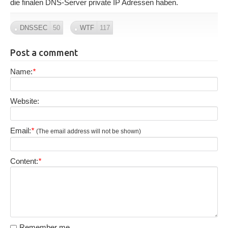
die finalen DNS-Server private IP Adressen haben.
DNSSEC
50
WTF
117
Post a comment
Name:
*
Website:
Email:
*
(The email address will not be shown)
Content:
*
Remember me