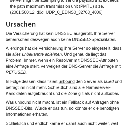
server might be attempting to send a payload that exceeds
the path maximum transmission unit (PMTU) size.
(2001:500:12::d0d, UDP_0_EDNS0_32768_4096)
Ursachen
Die Versicherung hat kein DNSSEC ausgerollt. Ihre Server
beherrschen deswegen auch keine DNSSEC-Spezialitäten.
Allerdings hat die Versicherung ihre Server so eingestellt, dass
sie
alles unbekannte ablehnen
. Und genau da liegt das
Problem: Immer, wenn ein Resolver mit DNSSEC-Attributen
eine Anfrage stellt, verweigert der DNS-Server die Anfrage mit
REFUSED
.
In Folge dessen klassifiziert
unbound
den Server als
failed
und
befragt ihn nicht mehr. Schließlich sind alle Nameserver-
Kandidaten aufgebraucht und die Zone gilt als nicht auflösbar.
Was
unbound
nicht macht, ist ein Fallback auf Anfragen ohne
DNSSEC-Bits. Würde er das tun, so könnte er die benötigten
Informationen erhalten.
Schließlich und endlich käme er damit auch nicht weiter, weil