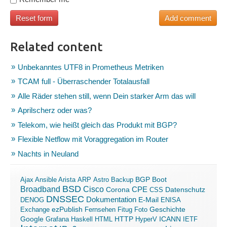
Related content
Unbekanntes UTF8 in Prometheus Metriken
TCAM full - Überraschender Totalausfall
Alle Räder stehen still, wenn Dein starker Arm das will
Aprilscherz oder was?
Telekom, wie heißt gleich das Produkt mit BGP?
Flexible Netflow mit Voraggregation im Router
Nachts in Neuland
Boot
Ajax
Ansible
Arista
ARP
Astro
Backup
BGP
BSD
Broadband
Cisco
Corona
CPE
Datenschutz
CSS
DNSSEC
Dokumentation
E-Mail
DENOG
ENISA
ezPublish
Exchange
Fernsehen
Fitug
Foto
Geschichte
ICANN
Google
Grafana
Haskell
HTML
HTTP
HyperV
IETF