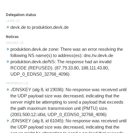
Delegation status
LAME (1)
devk.de to produktion.devk.de
Notices
ERRORS (2)
produktion.devk.de zone: There was an error resolving the
following NS name(s) to address(es): dns.hv.devk.de
produktion.devk.de/NS: The response had an invalid
RCODE (REFUSED). (87.79.33.80, 188.111.43.80,
UDP_0_EDNS0_32768_4096)
WARNINGS (2)
./DNSKEY (alg 8, id 19036): No response was received until
the UDP payload size was decreased, indicating that the
server might be attempting to send a payload that exceeds
the path maximum transmission unit (PMTU) size.
(2001:500:12::d0d, UDP_0_EDNS0_32768_4096)
./DNSKEY (alg 8, id 61045): No response was received until
the UDP payload size was decreased, indicating that the