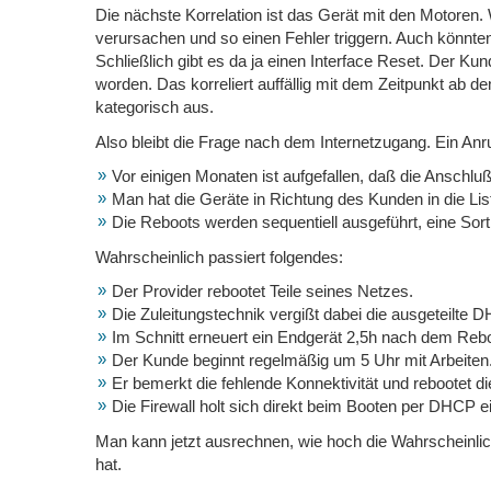
Die nächste Korrelation ist das Gerät mit den Motoren
verursachen und so einen Fehler triggern. Auch könnte
Schließlich gibt es da ja einen Interface Reset. Der Ku
worden. Das korreliert auffällig mit dem Zeitpunkt ab 
kategorisch aus.
Also bleibt die Frage nach dem Internetzugang. Ein Anr
Vor einigen Monaten ist aufgefallen, daß die Anschlu
Man hat die Geräte in Richtung des Kunden in die L
Die Reboots werden sequentiell ausgeführt, eine Sort
Wahrscheinlich passiert folgendes:
Der Provider rebootet Teile seines Netzes.
Die Zuleitungstechnik vergißt dabei die ausgeteilte D
Im Schnitt erneuert ein Endgerät 2,5h nach dem Rebo
Der Kunde beginnt regelmäßig um 5 Uhr mit Arbeiten
Er bemerkt die fehlende Konnektivität und rebootet die
Die Firewall holt sich direkt beim Booten per DHCP e
Man kann jetzt ausrechnen, wie hoch die Wahrscheinlic
hat.