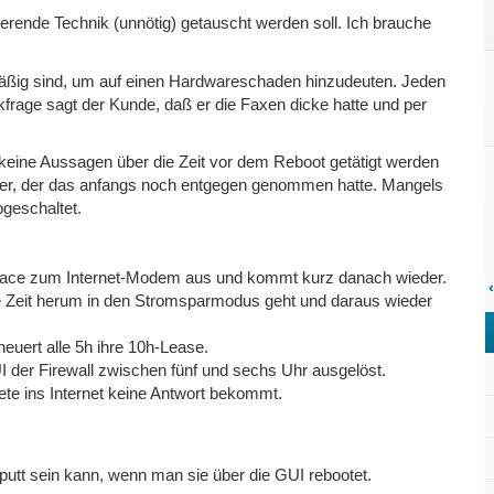
ierende Technik (unnötig) getauscht werden soll. Ich brauche
lmäßig sind, um auf einen Hardwareschaden hinzudeuten. Jeden
kfrage sagt der Kunde, daß er die Faxen dicke hatte und per
 keine Aussagen über die Zeit vor dem Reboot getätigt werden
ver, der das anfangs noch entgegen genommen hatte. Mangels
bgeschaltet.
terface zum Internet-Modem aus und kommt kurz danach wieder.
‹
se Zeit herum in den Stromsparmodus geht und daraus wieder
euert alle 5h ihre 10h-Lease.
 der Firewall zwischen fünf und sechs Uhr ausgelöst.
ete ins Internet keine Antwort bekommt.
 kaputt sein kann, wenn man sie über die GUI rebootet.