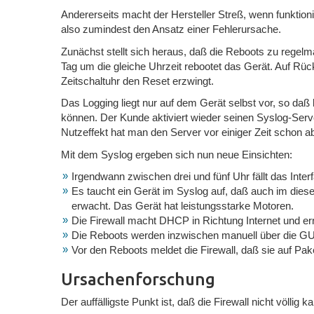
Andererseits macht der Hersteller Streß, wenn funktion
also zumindest den Ansatz einer Fehlerursache.
Zunächst stellt sich heraus, daß die Reboots zu rege
Tag um die gleiche Uhrzeit rebootet das Gerät. Auf Rüc
Zeitschaltuhr den Reset erzwingt.
Das Logging liegt nur auf dem Gerät selbst vor, so daß
können. Der Kunde aktiviert wieder seinen Syslog-Ser
Nutzeffekt hat man den Server vor einiger Zeit schon a
Mit dem Syslog ergeben sich nun neue Einsichten:
Irgendwann zwischen drei und fünf Uhr fällt das In
Es taucht ein Gerät im Syslog auf, daß auch im die
erwacht. Das Gerät hat leistungsstarke Motoren.
Die Firewall macht DHCP in Richtung Internet und ern
Die Reboots werden inzwischen manuell über die GUI
Vor den Reboots meldet die Firewall, daß sie auf Pak
Ursachenforschung
Der auffälligste Punkt ist, daß die Firewall nicht völlig