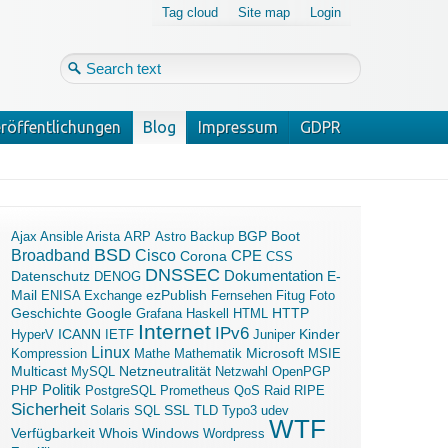
Tag cloud
Site map
Login
röffentlichungen
Blog
Impressum
GDPR
Login
Forgot your password?
Boot
Ajax
Ansible
Arista
ARP
Astro
Backup
BGP
BSD
Broadband
Cisco
Corona
CPE
CSS
DNSSEC
Dokumentation
Datenschutz
E-
DENOG
Mail
ezPublish
ENISA
Exchange
Fernsehen
Fitug
Foto
Geschichte
Google
Grafana
Haskell
HTML
HTTP
Internet
IPv6
ICANN
Kinder
HyperV
IETF
Juniper
Linux
Microsoft
Kompression
Mathe
Mathematik
MSIE
Multicast
MySQL
Netzneutralität
Netzwahl
OpenPGP
Politik
PHP
PostgreSQL
Prometheus
QoS
Raid
RIPE
Sicherheit
SSL
Solaris
SQL
TLD
Typo3
udev
WTF
Verfügbarkeit
Windows
Whois
Wordpress