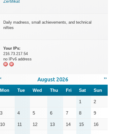
Zertifikat
Daily madness, small achievements, and technical
nifties
Your IPs:
216.73.217.54
no IPv6 address
‹
››
August 2026
Mon
Tue
Wed
Thu
Fri
Sat
Sun
1
2
3
4
5
6
7
8
9
10
11
12
13
14
15
16