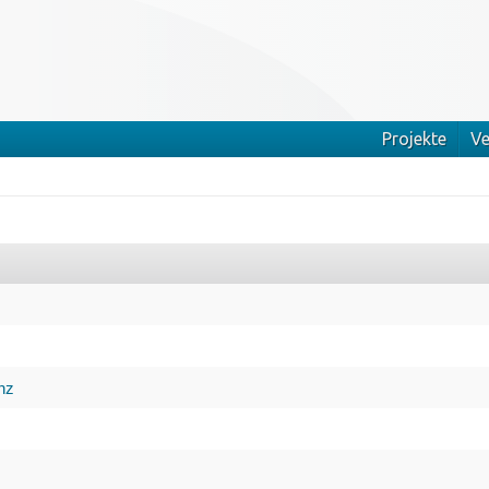
Projekte
Ve
nz