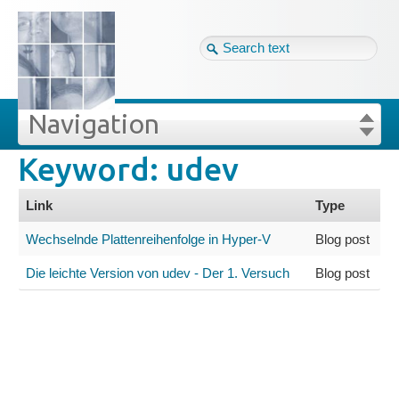
Tag cloud
Eng ↴
Site map
Login
Navigation
Keyword: udev
ywords
Projekte
Login
Forgot your password?
Link
Type
Veröffentlichungen
Wechselnde Plattenreihenfolge in Hyper-V
Blog post
Blog
Die leichte Version von udev - Der 1. Versuch
Blog post
Impressum
GDPR