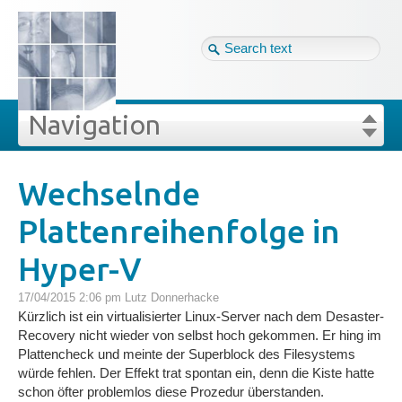
Tag cloud
Eng ↴
Site map
Login
Navigation
Projekte
rivat
Blog
Login
Forgot your password?
Wechselnde
»
»
Wechselnde Plattenreihenfolge in Hyper-V
Plattenreihenfolge in
Veröffentlichungen
Hyper-V
Blog
17/04/2015 2:06 pm
Lutz Donnerhacke
Kürzlich ist ein virtualisierter Linux-Server nach dem Desaster-
Impressum
Recovery nicht wieder von selbst hoch gekommen. Er hing im
Plattencheck und meinte der Superblock des Filesystems
würde fehlen. Der Effekt trat spontan ein, denn die Kiste hatte
GDPR
schon öfter problemlos diese Prozedur überstanden.