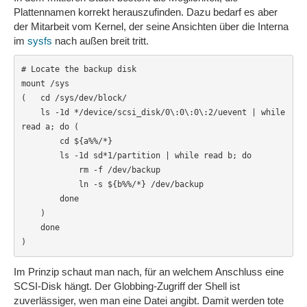
Plattennamen korrekt herauszufinden. Dazu bedarf es aber
der Mitarbeit vom Kernel, der seine Ansichten über die Interna
im
sysfs
nach außen breit tritt.
# Locate the backup disk

mount /sys

(   cd /sys/dev/block/

    ls -1d */device/scsi_disk/0\:0\:0\:2/uevent | while 
read a; do (

        cd ${a%%/*}

        ls -1d sd*1/partition | while read b; do

            rm -f /dev/backup

            ln -s ${b%%/*} /dev/backup

        done

    )

    done

)
Im Prinzip schaut man nach, für an welchem Anschluss eine
SCSI-Disk hängt. Der Globbing-Zugriff der Shell ist
zuverlässiger, wen man eine Datei angibt. Damit werden tote