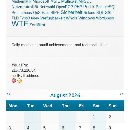
Microsoft
Mathematik
MSIE
Multicast
MySQL
Politik
Netzneutralität
Netzwahl
OpenPGP
PHP
PostgreSQL
Sicherheit
SSL
Prometheus
QoS
Raid
RIPE
Solaris
SQL
Verfügbarkeit
Windows
TLD
Typo3
udev
Whois
Wordpress
WTF
Zertifikat
Daily madness, small achievements, and technical nifties
Your IPs:
216.73.216.54
no IPv6 address
‹‹
››
August 2026
Mon
Tue
Wed
Thu
Fri
Sat
Sun
1
2
3
4
5
6
7
8
9