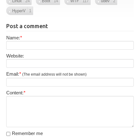
Linux
24
Boot
14
WTF
117
udev
2
HyperV
1
Post a comment
Name:
*
Website:
Email:
*
(The email address will not be shown)
Content:
*
Remember me