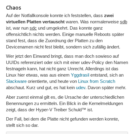
Chaos
Auf der Notfallkonsole konnte ich feststellen, dass
zwei
virtuellen Platten vertauscht
waren. Was normalerweise
sdb
ist, war nun
sdc
und umgekehrt. Das konnte ganz
offensichtlich nichts werden. Einige manuelle Reboots später
stand fest, dass die Zuordnung der Platten zu den
Devicenamen nicht fest bleibt, sondern sich zufällig ändert.
Wer jetzt den Einwand bringt, dass man doch sowieso auf
UUIDs referenziert oder sich mit einer udev-Policy den Namen
festnageln kann, hat nicht ganz Unrecht. Allerdings ist das
Linux hier etwas, was aus einem
Yggdrasil
entstand, sich an
Slackware
orientierte, und heute von
Linux from Scratch
abschaut. Kurz und gut, es hat kein
udev
. Davon später mehr.
Aber zuerst einmal gilt es, die Ursache der unterschiedlichen
Benennungen zu ermitteln. Ein Blick in die Kernelmeldungen
zeigt, dass der Hyper-V Treiber Schuld™ ist.
Der Fall, bei dem die Platte nicht gefunden werden konnte,
stellt sich so dar.