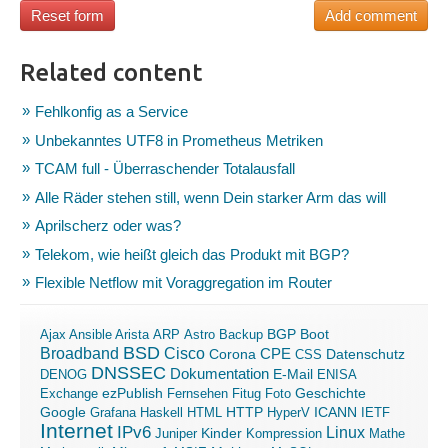
Related content
Fehlkonfig as a Service
Unbekanntes UTF8 in Prometheus Metriken
TCAM full - Überraschender Totalausfall
Alle Räder stehen still, wenn Dein starker Arm das will
Aprilscherz oder was?
Telekom, wie heißt gleich das Produkt mit BGP?
Flexible Netflow mit Voraggregation im Router
Boot
Ajax
Ansible
Arista
ARP
Astro
Backup
BGP
BSD
Broadband
Cisco
Corona
CPE
Datenschutz
CSS
DNSSEC
Dokumentation
E-Mail
DENOG
ENISA
ezPublish
Exchange
Fernsehen
Fitug
Foto
Geschichte
ICANN
Google
Grafana
Haskell
HTML
HTTP
HyperV
IETF
Internet
IPv6
Linux
Kinder
Juniper
Kompression
Mathe