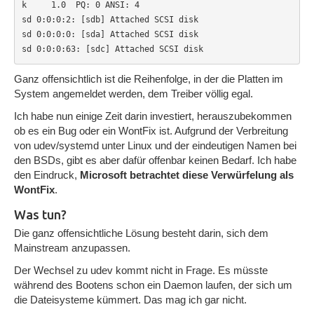
k     1.0  PQ: 0 ANSI: 4

sd 0:0:0:2: [sdb] Attached SCSI disk

sd 0:0:0:0: [sda] Attached SCSI disk

sd 0:0:0:63: [sdc] Attached SCSI disk
Ganz offensichtlich ist die Reihenfolge, in der die Platten im
System angemeldet werden, dem Treiber völlig egal.
Ich habe nun einige Zeit darin investiert, herauszubekommen
ob es ein Bug oder ein WontFix ist. Aufgrund der Verbreitung
von udev/systemd unter Linux und der eindeutigen Namen bei
den BSDs, gibt es aber dafür offenbar keinen Bedarf. Ich habe
den Eindruck,
Microsoft betrachtet diese Verwürfelung als
WontFix
.
Was tun?
Die ganz offensichtliche Lösung besteht darin, sich dem
Mainstream anzupassen.
Der Wechsel zu udev kommt nicht in Frage. Es müsste
während des Bootens schon ein Daemon laufen, der sich um
die Dateisysteme kümmert. Das mag ich gar nicht.