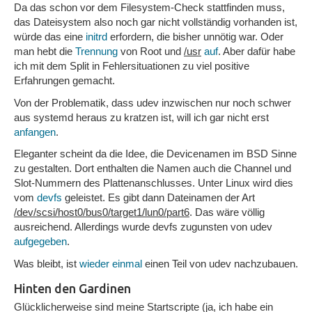
Da das schon vor dem Filesystem-Check stattfinden muss,
das Dateisystem also noch gar nicht vollständig vorhanden ist,
würde das eine
initrd
erfordern, die bisher unnötig war. Oder
man hebt die
Trennung
von Root und
/usr
auf
. Aber dafür habe
ich mit dem Split in Fehlersituationen zu viel positive
Erfahrungen gemacht.
Von der Problematik, dass udev inzwischen nur noch schwer
aus systemd heraus zu kratzen ist, will ich gar nicht erst
anfangen
.
Eleganter scheint da die Idee, die Devicenamen im BSD Sinne
zu gestalten. Dort enthalten die Namen auch die Channel und
Slot-Nummern des Plattenanschlusses. Unter Linux wird dies
vom
devfs
geleistet. Es gibt dann Dateinamen der Art
/dev/scsi/host0/bus0/target1/lun0/part6
. Das wäre völlig
ausreichend. Allerdings wurde devfs zugunsten von udev
aufgegeben
.
Was bleibt, ist
wieder einmal
einen Teil von udev nachzubauen.
Hinten den Gardinen
Glücklicherweise sind meine Startscripte (ja, ich habe ein