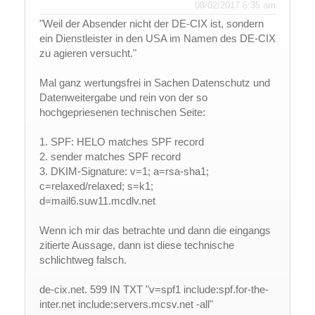
08/02/2017 6:35 am
"Weil der Absender nicht der DE-CIX ist, sondern
ein Dienstleister in den USA im Namen des DE-CIX
zu agieren versucht."
Mal ganz wertungsfrei in Sachen Datenschutz und
Datenweitergabe und rein von der so
hochgepriesenen technischen Seite:
1. SPF: HELO matches SPF record
2. sender matches SPF record
3. DKIM-Signature: v=1; a=rsa-sha1;
c=relaxed/relaxed; s=k1;
d=mail6.suw11.mcdlv.net
Wenn ich mir das betrachte und dann die eingangs
zitierte Aussage, dann ist diese technische
schlichtweg falsch.
de-cix.net. 599 IN TXT "v=spf1 include:spf.for-the-
inter.net include:servers.mcsv.net -all"