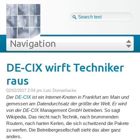
Tag cloud
Eng ↴
Site map
Login
Navigation
Projekte
rivat
Blog
Login
Forgot your password?
DE-CIX wirft Techniker
»
»
DE-CIX wirft Techniker raus
raus
Veröffentlichungen
02/02/2017 2:04 pm
Lutz Donnerhacke
Blog
Der
DE-CIX
ist ein Internet-Knoten in Frankfurt am Main und
gemessen am Datendurchsatz der größte der Welt. Er wird
von der DE-CIX Management GmbH betrieben.
So sagt
Impressum
Wikipedia. Das riecht nach Technik, nach brummenden
Routern, nach harten Kerlen, die sich schwitzend die Pakete
zu werfen. Die Betreibergesellschaft sieht das aber ganz
GDPR
anders.