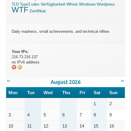
Verfügbarkeit
Windows
TLD
Typo3
udev
Whois
Wordpress
WTF
Zertifikat
Daily madness, small achievements, and technical nifties
Your IPs:
216.73.216.137
no IPv6 address
‹‹
››
August 2026
Mon
Tue
Wed
Thu
Fri
Sat
Sun
1
2
3
4
5
6
7
8
9
10
11
12
13
14
15
16