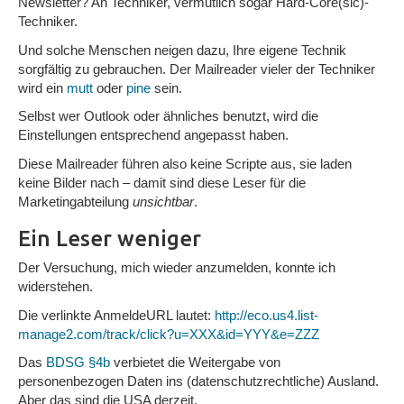
Newsletter? An Techniker, vermutlich sogar Hard-Core(sic)-
Techniker.
Und solche Menschen neigen dazu, Ihre eigene Technik
sorgfältig zu gebrauchen. Der Mailreader vieler der Techniker
wird ein
mutt
oder
pine
sein.
Selbst wer Outlook oder ähnliches benutzt, wird die
Einstellungen entsprechend angepasst haben.
Diese Mailreader führen also keine Scripte aus, sie laden
keine Bilder nach – damit sind diese Leser für die
Marketingabteilung
unsichtbar
.
Ein Leser weniger
Der Versuchung, mich wieder anzumelden, konnte ich
widerstehen.
Die verlinkte AnmeldeURL lautet:
http://eco.us4.list-
manage2.com/track/click?u=XXX&id=YYY&e=ZZZ
Das
BDSG §4b
verbietet die Weitergabe von
personenbezogen Daten ins (datenschutzrechtliche) Ausland.
Aber das sind die USA derzeit.