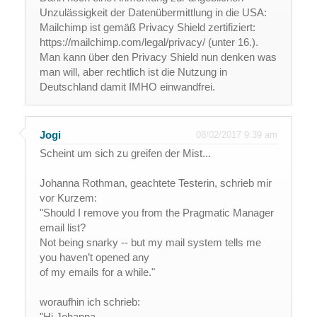
Unzulässigkeit der Datenübermittlung in die USA:
Mailchimp ist gemäß Privacy Shield zertifiziert:
https://mailchimp.com/legal/privacy/ (unter 16.).
Man kann über den Privacy Shield nun denken was
man will, aber rechtlich ist die Nutzung in
Deutschland damit IMHO einwandfrei.
Jogi
08/02/2017 9:39 am
Scheint um sich zu greifen der Mist...
Johanna Rothman, geachtete Testerin, schrieb mir
vor Kurzem:
"Should I remove you from the Pragmatic Manager
email list?
Not being snarky -- but my mail system tells me
you haven’t opened any
of my emails for a while."
woraufhin ich schrieb:
"Hi Johanna,