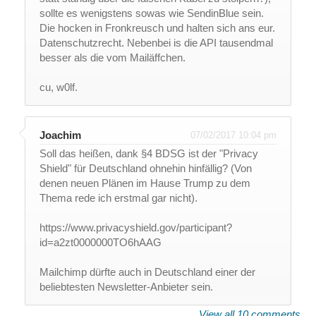
sollte es wenigstens sowas wie SendinBlue sein.
Die hocken in Fronkreusch und halten sich ans eur.
Datenschutzrecht. Nebenbei is die API tausendmal
besser als die vom Mailäffchen.
cu, w0lf.
Joachim
07/02/2017 10:04 pm
Soll das heißen, dank §4 BDSG ist der "Privacy
Shield" für Deutschland ohnehin hinfällig? (Von
denen neuen Plänen im Hause Trump zu dem
Thema rede ich erstmal gar nicht).
https://www.privacyshield.gov/participant?
id=a2zt0000000TO6hAAG
Mailchimp dürfte auch in Deutschland einer der
beliebtesten Newsletter-Anbieter sein.
View all 10 comments