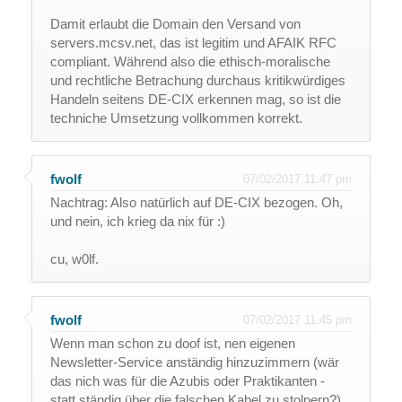
Damit erlaubt die Domain den Versand von
servers.mcsv.net, das ist legitim und AFAIK RFC
compliant. Während also die ethisch-moralische
und rechtliche Betrachung durchaus kritikwürdiges
Handeln seitens DE-CIX erkennen mag, so ist die
techniche Umsetzung vollkommen korrekt.
fwolf
07/02/2017 11:47 pm
Nachtrag: Also natürlich auf DE-CIX bezogen. Oh,
und nein, ich krieg da nix für :)
cu, w0lf.
fwolf
07/02/2017 11:45 pm
Wenn man schon zu doof ist, nen eigenen
Newsletter-Service anständig hinzuzimmern (wär
das nich was für die Azubis oder Praktikanten -
statt ständig über die falschen Kabel zu stolpern?),