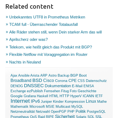
Related content
Unbekanntes UTF8 in Prometheus Metriken
TCAM full - Überraschender Totalausfall
Alle Räder stehen still, wenn Dein starker Arm das will
Aprilscherz oder was?
Telekom, wie heißt gleich das Produkt mit BGP?
Flexible Netflow mit Voraggregation im Router
Nachts in Neuland
Boot
Ajax
Ansible
Arista
ARP
Astro
Backup
BGP
BSD
Broadband
Cisco
Corona
CPE
Datenschutz
CSS
DNSSEC
Dokumentation
E-Mail
DENOG
ENISA
ezPublish
Exchange
Fernsehen
Fitug
Foto
Geschichte
ICANN
Google
Grafana
Haskell
HTML
HTTP
HyperV
IETF
Internet
IPv6
Linux
Kinder
Juniper
Kompression
Mathe
Microsoft
Mathematik
MSIE
Multicast
MySQL
Politik
Netzneutralität
Netzwahl
OpenPGP
PHP
PostgreSQL
Sicherheit
SSL
Prometheus
QoS
Raid
RIPE
Solaris
SQL