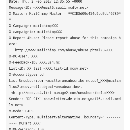
Date: Thu, 2 Feb 2017 12:35:55 +0000

Message-ID: <XXX@mail6.suw11.mcdlv.net>

X-Mailer: MailChimp Mailer - **CID8d09d454c9be7dc46789*
*

X-Campaign: mailchimpXXX

X-campaignid: mailchimpXXX

X-Report-Abuse: Please report abuse for this campaign h
ere:

   http://www.mailchimp.com/abuse/abuse.phtml?u=XXX

X-MC-User: XXX

X-Feedback-ID: XXX:us4:mc

List-ID: XX list <XXX.list-id.mcsv.net>

X-Accounttype: pd

List-Unsubscribe: <mailto:unsubscribe-mc.us4_XXX@mailin
1.us2.mcsv.net?subject=unsubscribe>,

 <http://eco.us4.list-manage2.com/unsubscribe?u=XXX>

Sender: "DE-CIX" <newsletter=de-cix.net@mail6.suw11.mcd
lv.net>

x-mcda: FALSE

Content-Type: multipart/alternative; boundary="_-------
---=_MCPart_XXX"

MIME-Version: 1.0