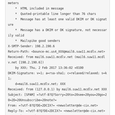
meters

    *  HTML included in message

    *  Quoted-printable line longer than 76 chars

    *  Message has at least one valid DKIM or DK signat
ure

    *  Message has a DKIM or DK signature, not necessar
ily valid

    *  Mailspike good senders

X-SMTP-Sender: 198.2.190.6

Return-Path: <bounce-mc.us4_XXX@mail6.suw11.mcdlv.net>

Received: from mail6.suw11.mcdlv.net (mail6.suw11.mcdl
v.net [198.2.190.6])

    by XXX; Thu, 2 Feb 2017 13:36:02 +0100

DKIM-Signature: v=1; a=rsa-sha1; c=relaxed/relaxed; s=k
1;

    d=mail6.suw11.mcdlv.net; XXX

Received: from (127.0.0.1) by mail6.suw11.mcdlv.net XXX 

Subject: [SPAM] =?utf-8?Q?Sorry=20to=20see=20you=20go=2
0=2D=20Unsubscribe=20note?=

From: =?utf-8?Q?DE=2DCIX?= <newsletter@de-cix.net>

Reply-To: =?utf-8?Q?DE=2DCIX?= <newsletter@de-cix.net>
