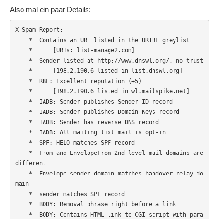
Also mal ein paar Details:
X-Spam-Report:

    *  Contains an URL listed in the URIBL greylist

    *      [URIs: list-manage2.com]

    *  Sender listed at http://www.dnswl.org/, no trust

    *      [198.2.190.6 listed in list.dnswl.org]

    *  RBL: Excellent reputation (+5)

    *      [198.2.190.6 listed in wl.mailspike.net]

    *  IADB: Sender publishes Sender ID record

    *  IADB: Sender publishes Domain Keys record

    *  IADB: Sender has reverse DNS record

    *  IADB: All mailing list mail is opt-in

    *  SPF: HELO matches SPF record

    *  From and EnvelopeFrom 2nd level mail domains are 
different

    *  Envelope sender domain matches handover relay do
main

    *  sender matches SPF record

    *  BODY: Removal phrase right before a link

    *  BODY: Contains HTML link to CGI script with para