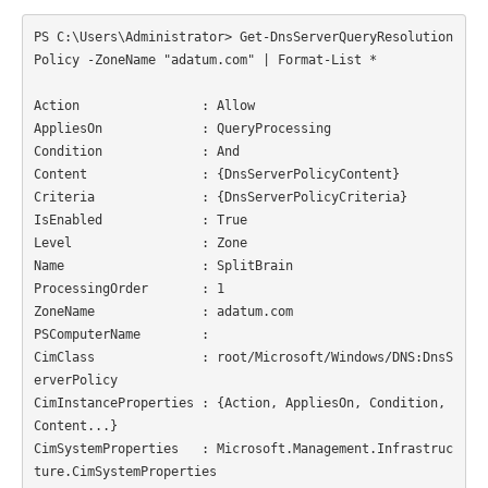
PS C:\Users\Administrator> Get-DnsServerQueryResolution
Policy -ZoneName "adatum.com" | Format-List *

Action                : Allow

AppliesOn             : QueryProcessing

Condition             : And

Content               : {DnsServerPolicyContent}

Criteria              : {DnsServerPolicyCriteria}

IsEnabled             : True

Level                 : Zone

Name                  : SplitBrain

ProcessingOrder       : 1

ZoneName              : adatum.com

PSComputerName        : 

CimClass              : root/Microsoft/Windows/DNS:DnsS
erverPolicy

CimInstanceProperties : {Action, AppliesOn, Condition, 
Content...}

CimSystemProperties   : Microsoft.Management.Infrastruc
ture.CimSystemProperties