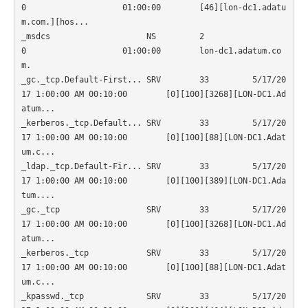
0                    01:00:00        [46][lon-dc1.adatu
m.com.][hos...

_msdcs                    NS         2          
0                    01:00:00        lon-dc1.adatum.co
m.             

_gc._tcp.Default-First... SRV        33         5/17/20
17 1:00:00 AM 00:10:00        [0][100][3268][LON-DC1.Ad
atum...

_kerberos._tcp.Default... SRV        33         5/17/20
17 1:00:00 AM 00:10:00        [0][100][88][LON-DC1.Adat
um.c...

_ldap._tcp.Default-Fir... SRV        33         5/17/20
17 1:00:00 AM 00:10:00        [0][100][389][LON-DC1.Ada
tum....

_gc._tcp                  SRV        33         5/17/20
17 1:00:00 AM 00:10:00        [0][100][3268][LON-DC1.Ad
atum...

_kerberos._tcp            SRV        33         5/17/20
17 1:00:00 AM 00:10:00        [0][100][88][LON-DC1.Adat
um.c...

_kpasswd._tcp             SRV        33         5/17/20