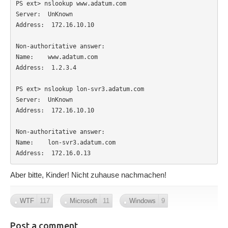
PS ext> nslookup www.adatum.com

Server:  UnKnown

Address:  172.16.10.10

Non-authoritative answer:

Name:    www.adatum.com

Address:  1.2.3.4

PS ext> nslookup lon-svr3.adatum.com

Server:  UnKnown

Address:  172.16.10.10

Non-authoritative answer:

Name:    lon-svr3.adatum.com

Address:  172.16.0.13
Aber bitte, Kinder! Nicht zuhause nachmachen!
WTF
117
Microsoft
11
Windows
9
Post a comment