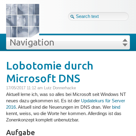
Tag cloud
Eng ↴
Site map
Login
Navigation
Projekte
rivat
Blog
Login
Forgot your password?
Lobotomie durch
»
»
Lobotomie durch Microsoft DNS
Microsoft DNS
Veröffentlichungen
17/05/2017 11:12 am
Lutz Donnerhacke
Blog
Aktuell lerne ich, was so alles bei Microsoft seit Windows NT
neues dazu gekommen ist. Es ist der
Updatekurs für Server
2016
. Aktuell sind die Neuerungen im DNS dran. Wer
bind
Impressum
kennt, weiss, wo die Worte her kommen. Allerdings ist das
Zonenkonzept komplett unbenutzbar.
GDPR
Aufgabe