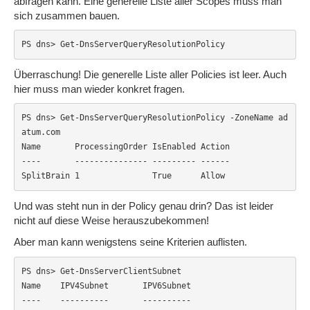
abfragen kann. Eine generelle Liste aller Scopes muss man
sich zusammen bauen.
PS dns> Get-DnsServerQueryResolutionPolicy
Überraschung! Die generelle Liste aller Policies ist leer. Auch
hier muss man wieder konkret fragen.
PS dns> Get-DnsServerQueryResolutionPolicy -ZoneName ad
atum.com

Name       ProcessingOrder IsEnabled Action

----       --------------- --------- ------

SplitBrain 1               True      Allow
Und was steht nun in der Policy genau drin? Das ist leider
nicht auf diese Weise herauszubekommen!
Aber man kann wenigstens seine Kriterien auflisten.
PS dns> Get-DnsServerClientSubnet

Name    IPV4Subnet       IPV6Subnet

----    ----------       ----------
