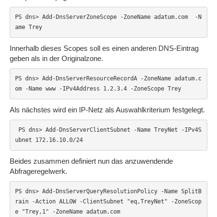
PS dns> Add-DnsServerZoneScope -ZoneName adatum.com  -N
ame Trey
Innerhalb dieses Scopes soll es einen anderen DNS-Eintrag
geben als in der Originalzone.
PS dns> Add-DnsServerResourceRecordA -ZoneName adatum.c
om -Name www -IPv4Address 1.2.3.4 -ZoneScope Trey
Als nächstes wird ein IP-Netz als Auswahlkriterium festgelegt.
 PS dns> Add-DnsServerClientSubnet -Name TreyNet -IPv4S
ubnet 172.16.10.0/24
Beides zusammen definiert nun das anzuwendende
Abfrageregelwerk.
PS dns> Add-DnsServerQueryResolutionPolicy -Name SplitB
rain -Action ALLOW -ClientSubnet "eq,TreyNet" -ZoneScop
e "Trey,1" -ZoneName adatum.com