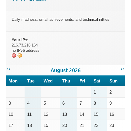
Daily madness, small achievements, and technical nifties
Your IPs:
216.73.216.164
no IPv6 address
‹‹
››
August 2026
Mon
Tue
Wed
Thu
Fri
Sat
Sun
1
2
3
4
5
6
7
8
9
10
11
12
13
14
15
16
17
18
19
20
21
22
23