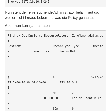
TreyNet {172.16.10.0/24}          
Nun steht der fehlersuchende Administrator belämmert da,
weil er nicht heraus bekommt, was die Policy genau tut.
Aber man kann ja mal raten:
PS dns> Get-DnsServerResourceRecord -ZoneName adatum.co
m

HostName                  RecordType Type       Timesta
mp            TimeToLive      RecordDat
a                      

--------                  ---------- ----       -------
--            ----------      ---------
-                      

@                         A          1          5/17/20
17 1:00:00 AM 00:10:00        172.16.0.1
0                     

@                         NS         2          
0                    01:00:00        lon-dc1.adatum.co
m.             

@                         SOA        6          