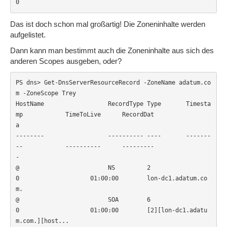
0                    
Das ist doch schon mal großartig! Die Zoneninhalte werden
aufgelistet.
Dann kann man bestimmt auch die Zoneninhalte aus sich des
anderen Scopes ausgeben, oder?
PS dns> Get-DnsServerResourceRecord -ZoneName adatum.co
m -ZoneScope Trey

HostName                  RecordType Type       Timesta
mp            TimeToLive      RecordDat
a                      

--------                  ---------- ----       -------
--            ----------      ---------
-                      

@                         NS         2          
0                    01:00:00        lon-dc1.adatum.co
m.             

@                         SOA        6          
0                    01:00:00        [2][lon-dc1.adatu
m.com.][host...
