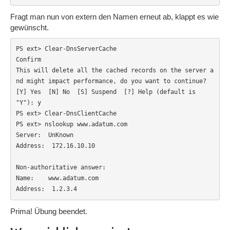
Fragt man nun von extern den Namen erneut ab, klappt es wie
gewünscht.
PS ext> Clear-DnsServerCache

Confirm

This will delete all the cached records on the server a
nd might impact performance, do you want to continue?

[Y] Yes  [N] No  [S] Suspend  [?] Help (default is 
"Y"): y

PS ext> Clear-DnsClientCache

PS ext> nslookup www.adatum.com

Server:  UnKnown

Address:  172.16.10.10

Non-authoritative answer:

Name:    www.adatum.com

Address:  1.2.3.4
Prima! Übung beendet.