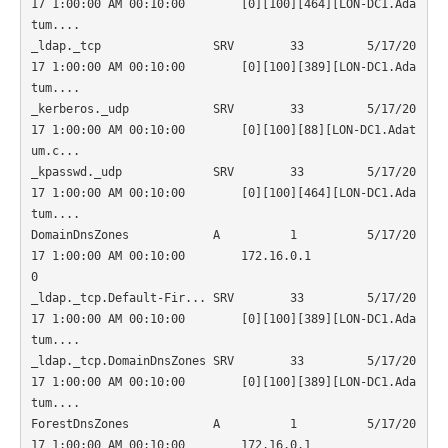
17 1:00:00 AM 00:10:00        [0][100][464][LON-DC1.Ada
tum....

_ldap._tcp                SRV        33         5/17/20
17 1:00:00 AM 00:10:00        [0][100][389][LON-DC1.Ada
tum....

_kerberos._udp            SRV        33         5/17/20
17 1:00:00 AM 00:10:00        [0][100][88][LON-DC1.Adat
um.c...

_kpasswd._udp             SRV        33         5/17/20
17 1:00:00 AM 00:10:00        [0][100][464][LON-DC1.Ada
tum....

DomainDnsZones            A          1          5/17/20
17 1:00:00 AM 00:10:00        172.16.0.1
0                     

_ldap._tcp.Default-Fir... SRV        33         5/17/20
17 1:00:00 AM 00:10:00        [0][100][389][LON-DC1.Ada
tum....

_ldap._tcp.DomainDnsZones SRV        33         5/17/20
17 1:00:00 AM 00:10:00        [0][100][389][LON-DC1.Ada
tum....

ForestDnsZones            A          1          5/17/20
17 1:00:00 AM 00:10:00        172.16.0.1