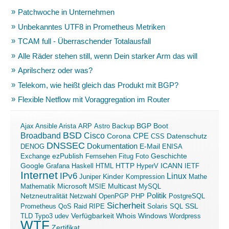
Patchwoche in Unternehmen
Unbekanntes UTF8 in Prometheus Metriken
TCAM full - Überraschender Totalausfall
Alle Räder stehen still, wenn Dein starker Arm das will
Aprilscherz oder was?
Telekom, wie heißt gleich das Produkt mit BGP?
Flexible Netflow mit Voraggregation im Router
Boot
Ajax
Ansible
Arista
ARP
Astro
Backup
BGP
BSD
Broadband
Cisco
Corona
CPE
Datenschutz
CSS
DNSSEC
Dokumentation
E-Mail
DENOG
ENISA
ezPublish
Exchange
Fernsehen
Fitug
Foto
Geschichte
ICANN
Google
Grafana
Haskell
HTML
HTTP
HyperV
IETF
Internet
IPv6
Linux
Kinder
Juniper
Kompression
Mathe
Microsoft
Mathematik
MSIE
Multicast
MySQL
Politik
Netzneutralität
Netzwahl
OpenPGP
PHP
PostgreSQL
Sicherheit
SSL
Prometheus
QoS
Raid
RIPE
Solaris
SQL
Verfügbarkeit
Windows
TLD
Typo3
udev
Whois
Wordpress
WTF
Zertifikat