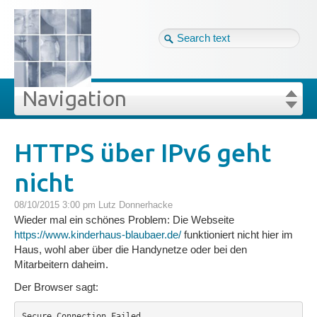
Tag cloud
Eng ↴
Site map
Login
Navigation
Projekte
rivat
Blog
Login
Forgot your password?
HTTPS über IPv6 geht
»
»
HTTPS über IPv6 geht nicht
nicht
Veröffentlichungen
08/10/2015 3:00 pm
Lutz Donnerhacke
Blog
Wieder mal ein schönes Problem: Die Webseite
https://www.kinderhaus-blaubaer.de/
funktioniert nicht hier im
Haus, wohl aber über die Handynetze oder bei den
Impressum
Mitarbeitern daheim.
Der Browser sagt:
GDPR
Secure Connection Failed
