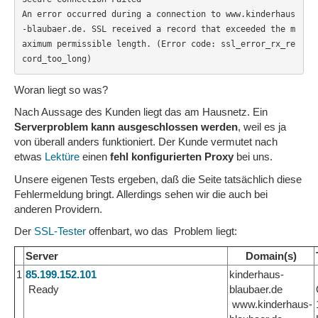
An error occurred during a connection to www.kinderhaus
-blaubaer.de. SSL received a record that exceeded the m
aximum permissible length. (Error code: ssl_error_rx_re
cord_too_long)
Woran liegt so was?
Nach Aussage des Kunden liegt das am Hausnetz. Ein
Serverproblem kann ausgeschlossen werden
, weil es ja
von überall anders funktioniert. Der Kunde vermutet nach
etwas
Lektüre
einen
fehl konfigurierten Proxy
bei uns.
Unsere eigenen Tests ergeben, daß die Seite tatsächlich diese
Fehlermeldung bringt. Allerdings sehen wir die auch bei
anderen Providern.
Der
SSL-Tester
offenbart, wo das Problem liegt:
Server
Domain(s)
1
85.199.152.101
kinderhaus-
Ready
blaubaer.de
www.kinderhaus-