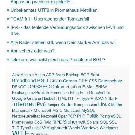
Anpassung weiterer digitaler E...
Unbekanntes UTF8 in Prometheus Metriken
TCAM full - Überraschender Totalausfall
IPv5 - das fehlende Verbindungsstück zwischen IPv4 und
IPv6
Alle Räder stehen still, wenn Dein starker Arm das will
Aprilscherz oder was?
Telekom, wie heißt gleich das Produkt mit BGP?
Boot
Ajax
Ansible
Arista
ARP
Astro
Backup
BGP
BSD
Broadband
Cisco
Corona
CPE
Datenschutz
CSS
DNSSEC
Dokumentation
E-Mail
DENOG
ENISA
ezPublish
Exchange
Fernsehen
Fitug
Foto
Geschichte
ICANN
Google
Grafana
Haskell
HTML
HTTP
HyperV
IETF
Internet
IPv6
Linux
Kinder
Juniper
Kompression
Mathe
Microsoft
Mathematik
MSIE
Multicast
MySQL
Politik
Netzneutralität
Netzwahl
OpenPGP
PHP
PostgreSQL
Sicherheit
SSL
Prometheus
QoS
Raid
RIPE
Solaris
SQL
Verfügbarkeit
Windows
TLD
Typo3
udev
Whois
Wordpress
WTF
Zertifikat