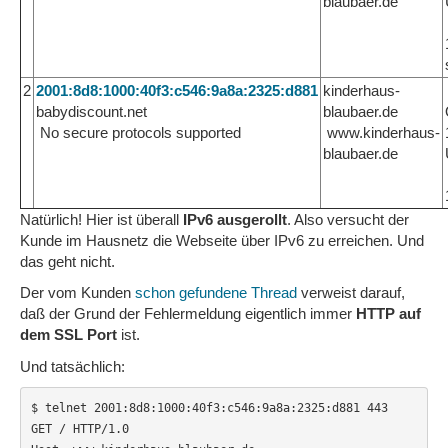
blaubaer.de
2
2001:8d8:1000:40f3:c546:9a8a:2325:d881
kinderhaus-
babydiscount.net
blaubaer.de
No secure protocols supported
www.kinderhaus-
blaubaer.de
Natürlich! Hier ist überall
IPv6 ausgerollt
. Also versucht der
Kunde im Hausnetz die Webseite über IPv6 zu erreichen. Und
das geht nicht.
Der vom Kunden
schon gefundene Thread
verweist darauf,
daß der Grund der Fehlermeldung eigentlich immer
HTTP auf
dem SSL Port
ist.
Und tatsächlich:
$ telnet 2001:8d8:1000:40f3:c546:9a8a:2325:d881 443

GET / HTTP/1.0
