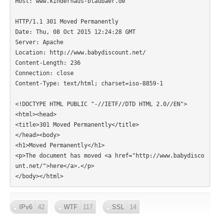
Host: www.kinderhaus-blaubaer.de

HTTP/1.1 301 Moved Permanently

Date: Thu, 08 Oct 2015 12:24:28 GMT

Server: Apache

Location: http://www.babydiscount.net/

Content-Length: 236

Connection: close

Content-Type: text/html; charset=iso-8859-1

<!DOCTYPE HTML PUBLIC "-//IETF//DTD HTML 2.0//EN">

<html><head>

<title>301 Moved Permanently</title>

</head><body>

<h1>Moved Permanently</h1>

<p>The document has moved <a href="http://www.babydisco
unt.net/">here</a>.</p>

</body></html>
IPv6
42
WTF
117
SSL
14