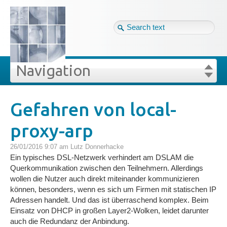
Tag cloud
Eng ↴
Site map
Login
Navigation
Projekte
rivat
Blog
Login
Forgot your password?
Gefahren von local-
»
»
Gefahren von local-proxy-arp
proxy-arp
Veröffentlichungen
26/01/2016 9:07 am
Lutz Donnerhacke
Blog
Ein typisches DSL-Netzwerk verhindert am DSLAM die
Querkommunikation zwischen den Teilnehmern. Allerdings
wollen die Nutzer auch direkt miteinander kommunizieren
Impressum
können, besonders, wenn es sich um Firmen mit statischen IP
Adressen handelt. Und das ist überraschend komplex. Beim
Einsatz von DHCP in großen Layer2-Wolken, leidet darunter
GDPR
auch die Redundanz der Anbindung.