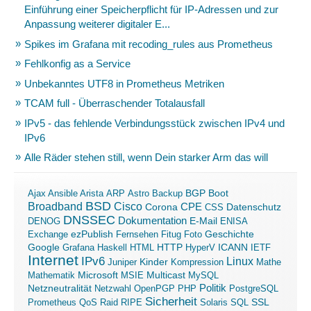
Einführung einer Speicherpflicht für IP-Adressen und zur
Anpassung weiterer digitaler E...
Spikes im Grafana mit recoding_rules aus Prometheus
Fehlkonfig as a Service
Unbekanntes UTF8 in Prometheus Metriken
TCAM full - Überraschender Totalausfall
IPv5 - das fehlende Verbindungsstück zwischen IPv4 und
IPv6
Alle Räder stehen still, wenn Dein starker Arm das will
Boot
Ajax
Ansible
Arista
ARP
Astro
Backup
BGP
BSD
Broadband
Cisco
Corona
CPE
Datenschutz
CSS
DNSSEC
Dokumentation
E-Mail
DENOG
ENISA
ezPublish
Exchange
Fernsehen
Fitug
Foto
Geschichte
ICANN
Google
Grafana
Haskell
HTML
HTTP
HyperV
IETF
Internet
IPv6
Linux
Kinder
Juniper
Kompression
Mathe
Microsoft
Mathematik
MSIE
Multicast
MySQL
Politik
Netzneutralität
Netzwahl
OpenPGP
PHP
PostgreSQL
Sicherheit
SSL
Prometheus
QoS
Raid
RIPE
Solaris
SQL