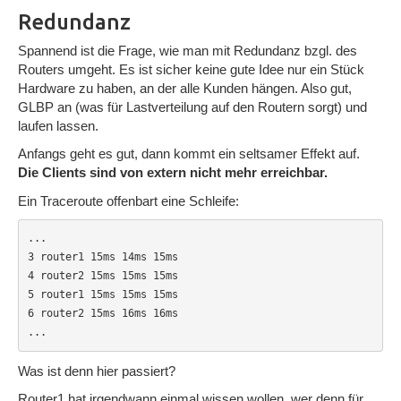
Redundanz
Spannend ist die Frage, wie man mit Redundanz bzgl. des
Routers umgeht. Es ist sicher keine gute Idee nur ein Stück
Hardware zu haben, an der alle Kunden hängen. Also gut,
GLBP an (was für Lastverteilung auf den Routern sorgt) und
laufen lassen.
Anfangs geht es gut, dann kommt ein seltsamer Effekt auf.
Die Clients sind von extern nicht mehr erreichbar.
Ein Traceroute offenbart eine Schleife:
...

3 router1 15ms 14ms 15ms

4 router2 15ms 15ms 15ms

5 router1 15ms 15ms 15ms

6 router2 15ms 16ms 16ms

...
Was ist denn hier passiert?
Router1 hat irgendwann einmal wissen wollen, wer denn für