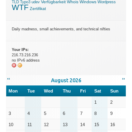
Verfügbarkeit
Windows
TLD
Typo3
udev
Whois
Wordpress
WTF
Zertifikat
Daily madness, small achievements, and technical nifties
Your IPs:
216.73.216.236
no IPv6 address
‹‹
››
August 2026
Mon
Tue
Wed
Thu
Fri
Sat
Sun
1
2
3
4
5
6
7
8
9
10
11
12
13
14
15
16