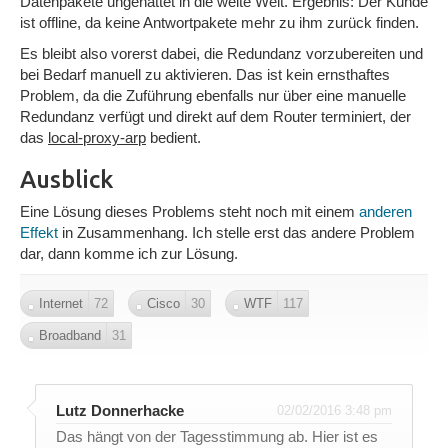
Datenpakete ungenattet in die weite Welt. Ergebnis: Der Kunde
ist offline, da keine Antwortpakete mehr zu ihm zurück finden.
Es bleibt also vorerst dabei, die Redundanz vorzubereiten und
bei Bedarf manuell zu aktivieren. Das ist kein ernsthaftes
Problem, da die Zuführung ebenfalls nur über eine manuelle
Redundanz verfügt und direkt auf dem Router terminiert, der
das
local-proxy-arp
bedient.
Ausblick
Eine Lösung dieses Problems steht noch mit einem
anderen
Effekt
in Zusammenhang. Ich stelle erst das andere Problem
dar, dann komme ich zur Lösung.
Internet
72
Cisco
30
WTF
117
Broadband
31
Lutz Donnerhacke
02/02/2016 3:48 pm
Das hängt von der Tagesstimmung ab. Hier ist es