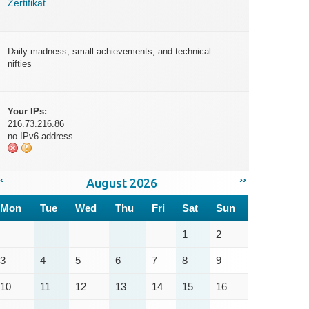
Zertifikat
Daily madness, small achievements, and technical
nifties
Your IPs:
216.73.216.86
no IPv6 address
‹
››
August 2026
Mon
Tue
Wed
Thu
Fri
Sat
Sun
1
2
3
4
5
6
7
8
9
10
11
12
13
14
15
16