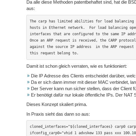
Da alle diese Methoden patentbehaftet sind, hat die B
aus:
The carp has limited abilities for load balancing 
hosts in Ethernet network.  For load balancing ope
interfaces that are configured to the same IP addr
Once an ARP request is received, the CARP protocol
against the source IP address  in the ARP request 
this request belong to.
Damit ist schon gleich verraten, wie es funktioniert:
Die IP Adresse des Clients entscheidet darüber, we
Da er sich dann immer mit dieser MAC verbindet, lan
Der Server kann nun sicher stellen, dass der Client fü
Er benötigt dafür nur lokale öffentliche IPs. Der NA
Dieses Konzept skaliert prima.
In Praxis sieht das dann so aus:
cloned_interfaces="${cloned_interfaces} carp0 carp
ifconfig_carp0="vhid 1 advskew 133 pass xxx 100.10