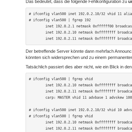
Das bedeutet, dass die folgende Fehlkonfiguration zu
u
# ifconfig vlan500 inet 192.0.2.10/32 vhid 11 alia
# ifconfig vlan500 | fgrep 192

        inet 192.0.2.1 netmask 0xffffff00 broadcas
        inet 192.0.2.10 netmask 0xffffffff broadca
        inet 192.0.2.11 netmask 0xffffffff broadca
Der betreffende Server könnte dann mehrfach Announ
könnten sich widersprechen und zu einem permanenten 
Tatsächlich passiert dies aber nicht, wie ein Blick in de
# ifconfig vlan500 | fgrep vhid

        inet 192.0.2.10 netmask 0xffffffff broadca
        inet 192.0.2.11 netmask 0xffffffff broadca
        carp: MASTER vhid 11 advbase 1 advskew 100

# ifconfig vlan500 inet 192.0.2.10/32 vhid 10 advs
# ifconfig vlan500 | fgrep vhid

        inet 192.0.2.10 netmask 0xffffffff broadca
        inet 192.0.2.11 netmask 0xffffffff broadca