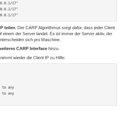
0.0.1/17"

0.0.1/17"

0.0.1/17" 
IP teilen
. Der CARP Algorithmus sorgt dafür, dass jeder Client
 einem der Server landet. Es ist immer der Server aktiv, der
nterscheiden sich pro Maschine.
weiteres CARP Interface
hinzu.
mmt wieder die Client IP zu Hilfe:
 to any

 to any
