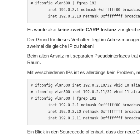
# ifconfig vlan500 | fgrep 192

        inet 192.0.2.1 netmask 0xffffff00 broadcas
        inet 192.0.2.10 netmask 0xffffffff broadca
Es wurde also
keine zweite CARP-Instanz
zur gleiche
Der Grund für dieses Verhalten liegt im Adressmanageme
zweimal die gleiche IP zu haben!
Beim alten Ansatz mit separaten Pseudointerfaces trat 
Raum.
Mit verschiedenen IPs ist es allerdings kein Problem,
m
# ifconfig vlan500 inet 192.0.2.10/32 vhid 10 alia
# ifconfig vlan500 inet 192.0.2.11/32 vhid 11 alia
# ifconfig vlan500 | fgrep 192

        inet 192.0.2.1 netmask 0xffffff00 broadcas
        inet 192.0.2.10 netmask 0xffffffff broadca
        inet 192.0.2.11 netmask 0xffffffff broadca
Ein Blick in den Sourcecode offenbart, dass der neue C