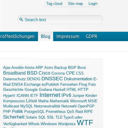
Tag cloud
Site map
Login
röffentlichungen
Blog
Impressum
GDPR
Login
Forgot your password?
Boot
Ajax
Ansible
Arista
ARP
Astro
Backup
BGP
BSD
Broadband
Cisco
Corona
CPE
CSS
DNSSEC
Dokumentation
Datenschutz
E-
DENOG
Mail
ezPublish
ENISA
Exchange
Fernsehen
Fitug
Foto
Geschichte
Google
Grafana
Haskell
HTML
HTTP
Internet
IPv6
ICANN
Kinder
HyperV
IETF
Juniper
Linux
Microsoft
Kompression
Mathe
Mathematik
MSIE
Multicast
MySQL
Netzneutralität
Netzwahl
OpenPGP
Politik
PHP
PostgreSQL
Prometheus
QoS
Raid
RIPE
Sicherheit
SSL
Solaris
SQL
TLD
Typo3
udev
WTF
Verfügbarkeit
Windows
Whois
Wordpress