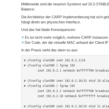
Mittlerweile sind die neueren Systeme auf 10.2-STABLE:
Balance.
Die Architektur der CARP Implementierung hat sich ge
hängt direkt am physischen Interface.
Und das hat fatale Konsequenzen:
Es ist nicht mehr möglich, mehrere CARP Instanzen 
Der Code, der die virtuelle MAC anhand der Client IP kl
In der Praxis sieht das dann so aus:
# ifconfig vlan500 inet 192.0.2.1/24

# ifconfig vlan500 | fgrep 192

        inet 192.0.2.1 netmask 0xffffff00 broadcas
# ifconfig vlan500 inet 192.0.2.10/32 vhid 10 alia
# ifconfig vlan500 | fgrep 192

        inet 192.0.2.1 netmask 0xffffff00 broadcas
        inet 192.0.2.10 netmask 0xffffffff broadca
# ifconfig vlan500 inet 192.0.2.10/32 vhid 11 alia