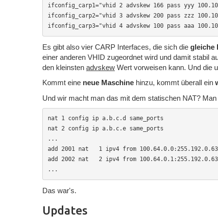
ifconfig_carp1="vhid 2 advskew 166 pass yyy 100.10
ifconfig_carp2="vhid 3 advskew 200 pass zzz 100.10
ifconfig_carp3="vhid 4 advskew 100 pass aaa 100.10
Es gibt also vier CARP Interfaces, die sich die
gleiche 
einer anderen VHID zugeordnet wird und damit stabil auf
den kleinsten
advskew
Wert vorweisen kann. Und die u
Kommt eine
neue Maschine
hinzu, kommt überall ein
Und wir macht man das mit dem statischen NAT? Man ni
nat 1 config ip a.b.c.d same_ports

nat 2 config ip a.b.c.e same_ports

...

add 2001 nat   1 ipv4 from 100.64.0.0:255.192.0.63
add 2002 nat   2 ipv4 from 100.64.0.1:255.192.0.63
...
Das war's.
Updates