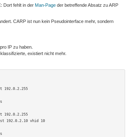
 Dort fehlt in der
Man-Page
der betreffende Absatz zu ARP
ändert. CARP ist nun kein Pseudointerface mehr, sondern
pro IP zu haben.
assifizierte, existiert nicht mehr.
t 192.0.2.255

s

t 192.0.2.255

st 192.0.2.10 vhid 10

s
