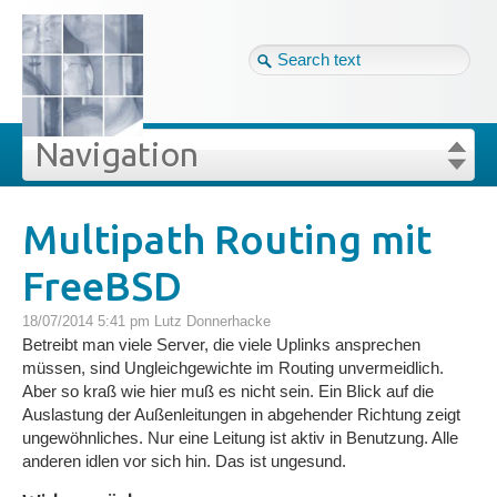
Tag cloud
Eng ↴
Site map
Login
Navigation
Projekte
rivat
Blog
Login
Forgot your password?
Multipath Routing mit
»
»
Multipath Routing mit FreeBSD
FreeBSD
Veröffentlichungen
18/07/2014 5:41 pm
Lutz Donnerhacke
Blog
Betreibt man viele Server, die viele Uplinks ansprechen
müssen, sind Ungleichgewichte im Routing unvermeidlich.
Aber so kraß wie hier muß es nicht sein. Ein Blick auf die
Impressum
Auslastung der Außenleitungen in abgehender Richtung zeigt
ungewöhnliches. Nur eine Leitung ist aktiv in Benutzung. Alle
anderen idlen vor sich hin. Das ist ungesund.
GDPR