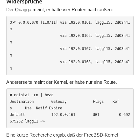
Widersprüche
Der Quagga meint, er hätte vier Routen nach außen:
O>* 0.0.0.0/0 [110/11] via 192.0.0161, lagg115, 2d03h41
m

                       via 192.0.0162, lagg115, 2d03h41
m

                       via 192.0.0167, lagg115, 2d03h41
m

                       via 192.0.0163, lagg115, 2d03h41
m
Andererseits meint der Kernel, er habe nur eine Route.
# netstat -rn | head

Destination        Gateway            Flags    Ref
s      Use  Netif Expire

default            192.0.0.161        UG1         0 692
675252 lagg11 =>
Eine kurze Recherche ergab, daß der FreeBSD-Kernel