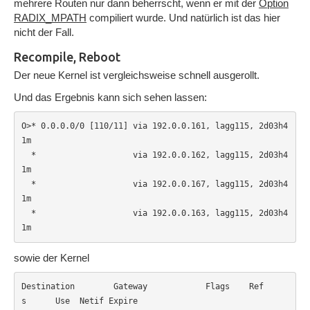
mehrere Routen nur dann beherrscht, wenn er mit der
Option
RADIX_MPATH
compiliert wurde. Und natürlich ist das hier
nicht der Fall.
Recompile, Reboot
Der neue Kernel ist vergleichsweise schnell ausgerollt.
Und das Ergebnis kann sich sehen lassen:
O>* 0.0.0.0/0 [110/11] via 192.0.0.161, lagg115, 2d03h4
1m

  *                    via 192.0.0.162, lagg115, 2d03h4
1m

  *                    via 192.0.0.167, lagg115, 2d03h4
1m

  *                    via 192.0.0.163, lagg115, 2d03h4
1m
sowie der Kernel
Destination        Gateway            Flags    Ref
s      Use  Netif Expire
