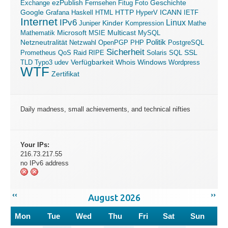
ezPublish
Exchange
Fernsehen
Fitug
Foto
Geschichte
ICANN
Google
Grafana
Haskell
HTML
HTTP
HyperV
IETF
Internet
IPv6
Linux
Kinder
Juniper
Kompression
Mathe
Microsoft
Mathematik
MSIE
Multicast
MySQL
Politik
Netzneutralität
Netzwahl
OpenPGP
PHP
PostgreSQL
Sicherheit
SSL
Prometheus
QoS
Raid
RIPE
Solaris
SQL
Verfügbarkeit
Windows
TLD
Typo3
udev
Whois
Wordpress
WTF
Zertifikat
Daily madness, small achievements, and technical nifties
Your IPs:
216.73.217.55
no IPv6 address
‹‹
››
August 2026
Mon
Tue
Wed
Thu
Fri
Sat
Sun