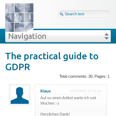
Tag cloud
Eng ↴
Site map
Login
Navigation
mment/View
Projekte
Login
Forgot your password?
The practical guide to
GDPR
Veröffentlichungen
Total comments:
30
,
Pages:
1
Blog
Klaus
22/05/2018 10:34 am
Impressum
Auf so einen Artikel warte ich seit
Wochen :-)
GDPR
Herzlichen Dank!