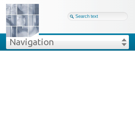
Tag cloud
Eng ↴
Site map
Login
Navigation
Projekte
Login
Forgot your password?
Veröffentlichungen
Blog
Impressum
GDPR