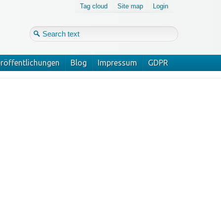
Tag cloud
Site map
Login
röffentlichungen
Blog
Impressum
GDPR
Login
Forgot your password?