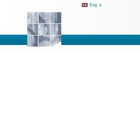
Eng ↴