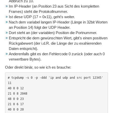
Abbruch zu 10.
Im IP-Header (an Position 23 aus Sicht des kompletten
Frames) steht die Protokollnummer.
Ist diese UDP (17 = 0x11), geht's weiter.
Nach dem variabel langen IP-Header (Länge in 32bit Worten
an Position 14) folgt der UDP Header.
Dort steht an (der variablen) Position die Portnummer.
Entspricht die dem gewünschten Wert, gibt's einen positiven
Rückgabewert (der i.d.R. die Länge der zu exahierenden
Daten entspricht).
Anderenfalls gibt es den Fehlercode 0 zurück (oder auch 0
verwertbare Bytes).
Oder direkt binär, so wie ich es brauche:
# tcpdump -s 0 -p -ddd 'ip and udp and src port 12345'

11

40 0 0 12

21 0 8 2048

48 0 0 23

21 0 6 17

40 0 0 20
