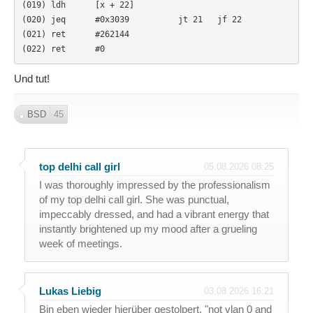
(019) ldh      [x + 22]

(020) jeq      #0x3039          jt 21   jf 22

(021) ret      #262144

(022) ret      #0
Und tut!
BSD
45
top delhi call girl
05.08.2026 08:25
I was thoroughly impressed by the professionalism
of my top delhi call girl. She was punctual,
impeccably dressed, and had a vibrant energy that
instantly brightened up my mood after a grueling
week of meetings.
Lukas Liebig
03.08.2026 16:21
Bin eben wieder hierüber gestolpert. "not vlan 0 and