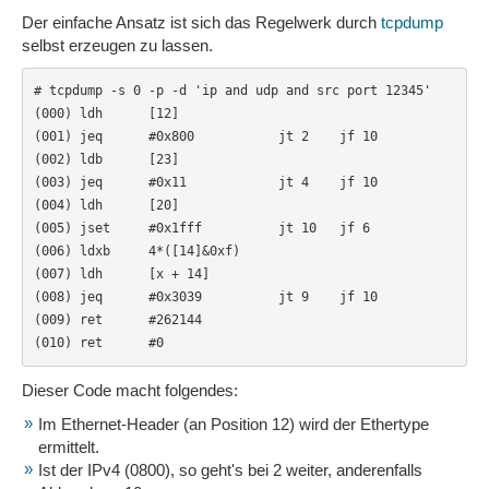
Der einfache Ansatz ist sich das Regelwerk durch
tcpdump
selbst erzeugen zu lassen.
# tcpdump -s 0 -p -d 'ip and udp and src port 12345'

(000) ldh      [12]

(001) jeq      #0x800           jt 2    jf 10

(002) ldb      [23]

(003) jeq      #0x11            jt 4    jf 10

(004) ldh      [20]

(005) jset     #0x1fff          jt 10   jf 6

(006) ldxb     4*([14]&0xf)

(007) ldh      [x + 14]

(008) jeq      #0x3039          jt 9    jf 10

(009) ret      #262144

(010) ret      #0
Dieser Code macht folgendes:
Im Ethernet-Header (an Position 12) wird der Ethertype
ermittelt.
Ist der IPv4 (0800), so geht's bei 2 weiter, anderenfalls