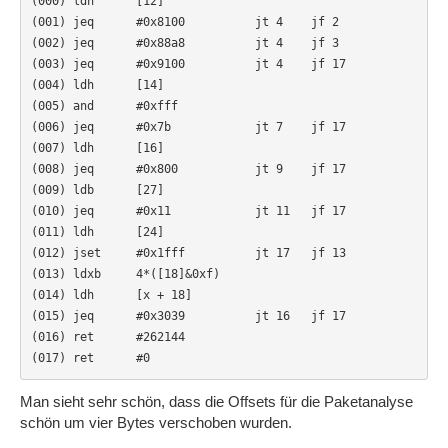
(000) ldh      [12]

(001) jeq      #0x8100          jt 4    jf 2

(002) jeq      #0x88a8          jt 4    jf 3

(003) jeq      #0x9100          jt 4    jf 17

(004) ldh      [14]

(005) and      #0xfff

(006) jeq      #0x7b            jt 7    jf 17

(007) ldh      [16]

(008) jeq      #0x800           jt 9    jf 17

(009) ldb      [27]

(010) jeq      #0x11            jt 11   jf 17

(011) ldh      [24]

(012) jset     #0x1fff          jt 17   jf 13

(013) ldxb     4*([18]&0xf)

(014) ldh      [x + 18]

(015) jeq      #0x3039          jt 16   jf 17

(016) ret      #262144

(017) ret      #0 
Man sieht sehr schön, dass die Offsets für die Paketanalyse
schön um vier Bytes verschoben wurden.