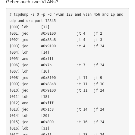
Gehen auch zwei VLANs?
# tcpdump -s 0 -p -d 'vlan 123 and vlan 456 and ip and 
udp and src port 12345'

(000) ldh      [12]

(001) jeq      #0x8100          jt 4    jf 2

(002) jeq      #0x88a8          jt 4    jf 3

(003) jeq      #0x9100          jt 4    jf 24

(004) ldh      [14]

(005) and      #0xfff

(006) jeq      #0x7b            jt 7    jf 24

(007) ldh      [16]

(008) jeq      #0x8100          jt 11   jf 9

(009) jeq      #0x88a8          jt 11   jf 10

(010) jeq      #0x9100          jt 11   jf 24

(011) ldh      [18]

(012) and      #0xfff

(013) jeq      #0x1c8           jt 14   jf 24

(014) ldh      [20]

(015) jeq      #0x800           jt 16   jf 24

(016) ldb      [31]

(017) jeq      #0x11            jt 18   jf 24
