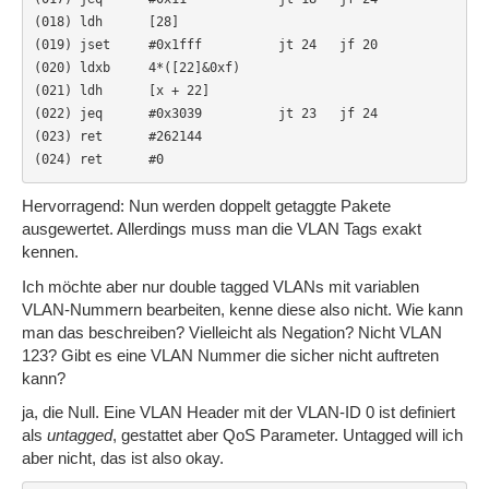
(018) ldh      [28]

(019) jset     #0x1fff          jt 24   jf 20

(020) ldxb     4*([22]&0xf)

(021) ldh      [x + 22]

(022) jeq      #0x3039          jt 23   jf 24

(023) ret      #262144

(024) ret      #0
Hervorragend: Nun werden doppelt getaggte Pakete
ausgewertet. Allerdings muss man die VLAN Tags exakt
kennen.
Ich möchte aber nur double tagged VLANs mit variablen
VLAN-Nummern bearbeiten, kenne diese also nicht. Wie kann
man das beschreiben? Vielleicht als Negation? Nicht VLAN
123? Gibt es eine VLAN Nummer die sicher nicht auftreten
kann?
ja, die Null. Eine VLAN Header mit der VLAN-ID 0 ist definiert
als
untagged
, gestattet aber QoS Parameter. Untagged will ich
aber nicht, das ist also okay.