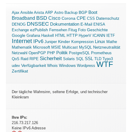
Boot
Ajax
Ansible
Arista
ARP
Astro
Backup
BGP
BSD
Broadband
Cisco
Corona
CPE
Datenschutz
CSS
DNSSEC
Dokumentation
E-Mail
DENOG
ENISA
ezPublish
Exchange
Fernsehen
Fitug
Foto
Geschichte
ICANN
Google
Grafana
Haskell
HTML
HTTP
HyperV
IETF
Internet
IPv6
Linux
Kinder
Juniper
Kompression
Mathe
Microsoft
Mathematik
MSIE
Multicast
MySQL
Netzneutralität
Politik
Netzwahl
OpenPGP
PHP
PostgreSQL
Prometheus
Sicherheit
SSL
QoS
Raid
RIPE
Solaris
SQL
TLD
Typo3
WTF
Verfügbarkeit
Windows
udev
Whois
Wordpress
Zertifikat
Der tägliche Wahnsinn, seltene Erfolge, und technischer
Kleinkram
Ihre IPs:
216.73.217.126
Keine IPv6 Adresse