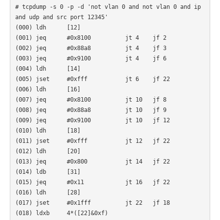
# tcpdump -s 0 -p -d 'not vlan 0 and not vlan 0 and ip 
and udp and src port 12345'

(000) ldh      [12]

(001) jeq      #0x8100          jt 4    jf 2

(002) jeq      #0x88a8          jt 4    jf 3

(003) jeq      #0x9100          jt 4    jf 6

(004) ldh      [14]

(005) jset     #0xfff           jt 6    jf 22

(006) ldh      [16]

(007) jeq      #0x8100          jt 10   jf 8

(008) jeq      #0x88a8          jt 10   jf 9

(009) jeq      #0x9100          jt 10   jf 12

(010) ldh      [18]

(011) jset     #0xfff           jt 12   jf 22

(012) ldh      [20]

(013) jeq      #0x800           jt 14   jf 22

(014) ldb      [31]

(015) jeq      #0x11            jt 16   jf 22

(016) ldh      [28]

(017) jset     #0x1fff          jt 22   jf 18

(018) ldxb     4*([22]&0xf)
