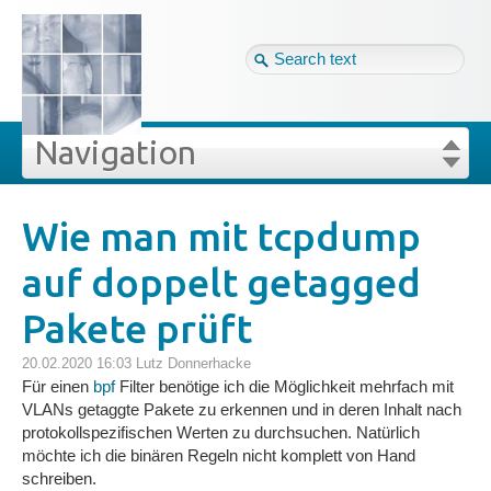
Tag cloud
Ger ↴
Site map
Login
Navigation
Projekte
rivat
Blog
Login
Forgot your password?
Wie man mit tcpdump
»
»
 man mit tcpdump auf doppelt getagged Pakete prüft
auf doppelt getagged
Veröffentlichungen
Pakete prüft
Blog
20.02.2020 16:03
Lutz Donnerhacke
Für einen
bpf
Filter benötige ich die Möglichkeit mehrfach mit
Impressum
VLANs getaggte Pakete zu erkennen und in deren Inhalt nach
protokollspezifischen Werten zu durchsuchen. Natürlich
möchte ich die binären Regeln nicht komplett von Hand
Datenschutz
schreiben.