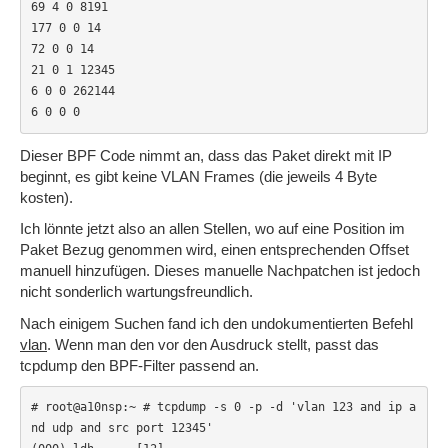
69 4 0 8191

177 0 0 14

72 0 0 14

21 0 1 12345

6 0 0 262144

6 0 0 0 
Dieser BPF Code nimmt an, dass das Paket direkt mit IP
beginnt, es gibt keine VLAN Frames (die jeweils 4 Byte
kosten).
Ich lönnte jetzt also an allen Stellen, wo auf eine Position im
Paket Bezug genommen wird, einen entsprechenden Offset
manuell hinzufügen. Dieses manuelle Nachpatchen ist jedoch
nicht sonderlich wartungsfreundlich.
Nach einigem Suchen fand ich den undokumentierten Befehl
vlan
. Wenn man den vor den Ausdruck stellt, passt das
tcpdump den BPF-Filter passend an.
# root@a10nsp:~ # tcpdump -s 0 -p -d 'vlan 123 and ip a
nd udp and src port 12345'
