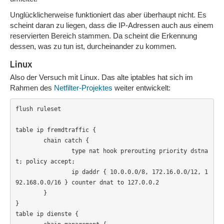
Unglücklicherweise funktioniert das aber überhaupt nicht. Es
scheint daran zu liegen, dass die IP-Adressen auch aus einem
reservierten Bereich stammen. Da scheint die Erkennung
dessen, was zu tun ist, durcheinander zu kommen.
Linux
Also der Versuch mit Linux. Das alte iptables hat sich im
Rahmen des
Netfilter-Projektes
weiter entwickelt:
flush ruleset

table ip fremdtraffic {

        chain catch {

                type nat hook prerouting priority dstna
t; policy accept;

                ip daddr { 10.0.0.0/8, 172.16.0.0/12, 1
92.168.0.0/16 } counter dnat to 127.0.0.2

        }

}

table ip dienste {
