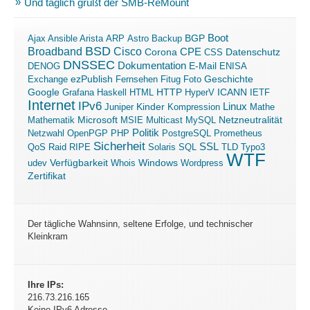
Und täglich grüßt der SMB-ReMount
Boot
Ajax
Ansible
Arista
ARP
Astro
Backup
BGP
BSD
Broadband
Cisco
Corona
CPE
Datenschutz
CSS
DNSSEC
Dokumentation
E-Mail
DENOG
ENISA
ezPublish
Exchange
Fernsehen
Fitug
Foto
Geschichte
ICANN
Google
Grafana
Haskell
HTML
HTTP
HyperV
IETF
Internet
IPv6
Linux
Kinder
Juniper
Kompression
Mathe
Microsoft
Mathematik
MSIE
Multicast
MySQL
Netzneutralität
Politik
Netzwahl
OpenPGP
PHP
PostgreSQL
Prometheus
Sicherheit
SSL
QoS
Raid
RIPE
Solaris
SQL
TLD
Typo3
WTF
Verfügbarkeit
Windows
udev
Whois
Wordpress
Zertifikat
Der tägliche Wahnsinn, seltene Erfolge, und technischer
Kleinkram
Ihre IPs:
216.73.216.165
Keine IPv6 Adresse