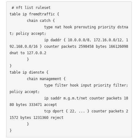
 # nft list ruleset

table ip fremdtraffic {

        chain catch {

                type nat hook prerouting priority dstna
t; policy accept;

                ip daddr { 10.0.0.0/8, 172.16.0.0/12, 1
92.168.0.0/16 } counter packets 2598458 bytes 166126098 
dnat to 127.0.0.2

        }

}

table ip dienste {

        chain management {

                type filter hook input priority filter; 
policy accept;

                ip saddr m.g.m.t/net counter packets 18
80 bytes 333471 accept

                tcp dport { 22, ... } counter packets 2
1572 bytes 1231360 reject

        }

}