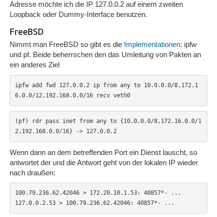
Adresse möchte ich die IP 127.0.0.2 auf einem zweiten
Loopback oder Dummy-Interface benutzen.
FreeBSD
Nimmt man FreeBSD so gibt es die
Implementationen
: ipfw
und pf. Beide beherrschen den das Umleitung von Pakten an
ein anderes Ziel
ipfw add fwd 127.0.0.2 ip from any to 10.0.0.0/8,172.1
6.0.0/12,192.168.0.0/16 recv veth0
(pf) rdr pass inet from any to {10.0.0.0/8,172.16.0.0/1
2,192.168.0.0/16} -> 127.0.0.2
Wenn dann an dem betreffenden Port ein Dienst lauscht, so
antwortet der und die Antwort geht von der lokalen IP wieder
nach draußen:
100.79.236.62.42046 > 172.20.10.1.53: 40857*- ...

127.0.0.2.53 > 100.79.236.62.42046: 40857*- ...