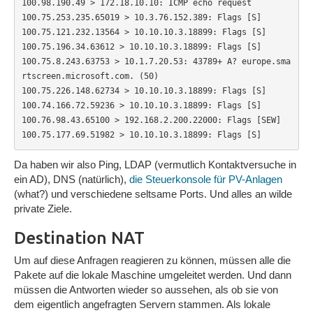
100.98.190.49 > 172.18.10.10: ICMP echo request

100.75.253.235.65019 > 10.3.76.152.389: Flags [S]

100.75.121.232.13564 > 10.10.10.3.18899: Flags [S]

100.75.196.34.63612 > 10.10.10.3.18899: Flags [S]

100.75.8.243.63753 > 10.1.7.20.53: 43789+ A? europe.sma
rtscreen.microsoft.com. (50)

100.75.226.148.62734 > 10.10.10.3.18899: Flags [S]

100.74.166.72.59236 > 10.10.10.3.18899: Flags [S]

100.76.98.43.65100 > 192.168.2.200.22000: Flags [SEW]

100.75.177.69.51982 > 10.10.10.3.18899: Flags [S]
Da haben wir also Ping, LDAP (vermutlich Kontaktversuche in
ein AD), DNS (natürlich),
die Steuerkonsole für PV-Anlagen
(what?) und verschiedene seltsame Ports. Und alles an wilde
private Ziele.
Destination NAT
Um auf diese Anfragen reagieren zu können, müssen alle die
Pakete auf die lokale Maschine umgeleitet werden. Und dann
müssen die Antworten wieder so aussehen, als ob sie von
dem eigentlich angefragten Servern stammen. Als lokale