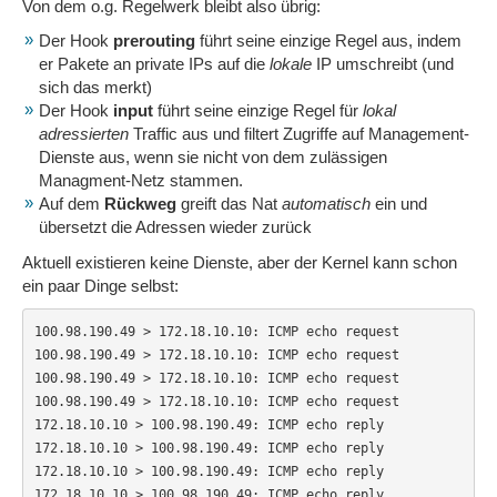
Von dem o.g. Regelwerk bleibt also übrig:
Der Hook
prerouting
führt seine einzige Regel aus, indem
er Pakete an private IPs auf die
lokale
IP umschreibt (und
sich das merkt)
Der Hook
input
führt seine einzige Regel für
lokal
adressierten
Traffic aus und filtert Zugriffe auf Management-
Dienste aus, wenn sie nicht von dem zulässigen
Managment-Netz stammen.
Auf dem
Rückweg
greift das Nat
automatisch
ein und
übersetzt die Adressen wieder zurück
Aktuell existieren keine Dienste, aber der Kernel kann schon
ein paar Dinge selbst:
100.98.190.49 > 172.18.10.10: ICMP echo request

100.98.190.49 > 172.18.10.10: ICMP echo request

100.98.190.49 > 172.18.10.10: ICMP echo request

100.98.190.49 > 172.18.10.10: ICMP echo request

172.18.10.10 > 100.98.190.49: ICMP echo reply

172.18.10.10 > 100.98.190.49: ICMP echo reply

172.18.10.10 > 100.98.190.49: ICMP echo reply

172.18.10.10 > 100.98.190.49: ICMP echo reply
