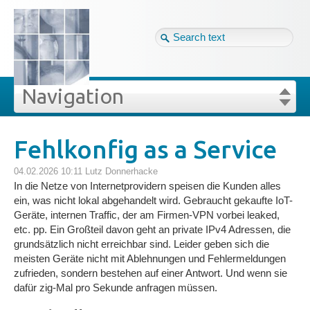
Tag cloud
Ger ↴
Site map
Login
Navigation
Projekte
rivat
Blog
Login
Forgot your password?
Fehlkonfig as a Service
»
»
Fehlkonfig as a Service
Veröffentlichungen
04.02.2026 10:11
Lutz Donnerhacke
In die Netze von Internetprovidern speisen die Kunden alles
ein, was nicht lokal abgehandelt wird. Gebraucht gekaufte IoT-
Blog
Geräte, internen Traffic, der am Firmen-VPN vorbei leaked,
etc. pp. Ein Großteil davon geht an private IPv4 Adressen, die
grundsätzlich nicht erreichbar sind. Leider geben sich die
Impressum
meisten Geräte nicht mit Ablehnungen und Fehlermeldungen
zufrieden, sondern bestehen auf einer Antwort. Und wenn sie
dafür zig-Mal pro Sekunde anfragen müssen.
Datenschutz