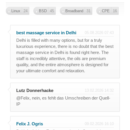
Linux
24
BSD
45
Broadband
31
CPE
16
best massage service in Delhi
05.08.2026 07:43
Delhi is filled with many options, but for a truly
luxurious experience, there is no doubt that the best
massage service in Delhi is found right here. The
staff is incredibly attentive, the oils are premium
quality, and the entire atmosphere is designed for
your ultimate comfort and relaxation.
Lutz Donnerhacke
13.02.2026 14:32
@Felix, nein, es fehlt das Umschreiben der Quell-
IP
Felix J. Ogris
09.02.2026 16:10