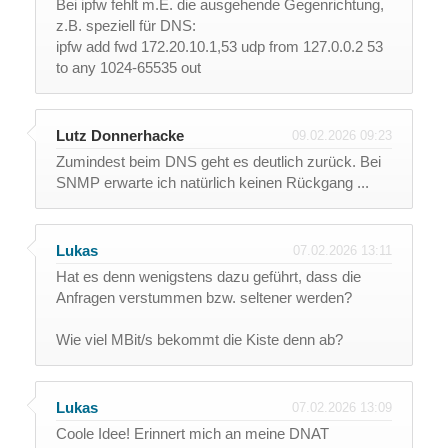
Bei ipfw fehlt m.E. die ausgehende Gegenrichtung,
z.B. speziell für DNS:
ipfw add fwd 172.20.10.1,53 udp from 127.0.0.2 53
to any 1024-65535 out
Lutz Donnerhacke
09.02.2026 09:23
Zumindest beim DNS geht es deutlich zurück. Bei
SNMP erwarte ich natürlich keinen Rückgang ...
Lukas
07.02.2026 13:11
Hat es denn wenigstens dazu geführt, dass die
Anfragen verstummen bzw. seltener werden?
Wie viel MBit/s bekommt die Kiste denn ab?
Lukas
07.02.2026 13:09
Coole Idee! Erinnert mich an meine DNAT