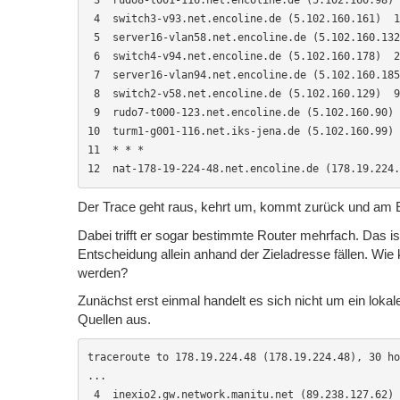
 4  switch3-v93.net.encoline.de (5.102.160.161)  1
 5  server16-vlan58.net.encoline.de (5.102.160.132
 6  switch4-v94.net.encoline.de (5.102.160.178)  2
 7  server16-vlan94.net.encoline.de (5.102.160.185
 8  switch2-v58.net.encoline.de (5.102.160.129)  9
 9  rudo7-t000-123.net.encoline.de (5.102.160.90) 
10  turm1-g001-116.net.iks-jena.de (5.102.160.99) 
11  * * *

12  nat-178-19-224-48.net.encoline.de (178.19.224.
Der Trace geht raus, kehrt um, kommt zurück und am En
Dabei trifft er sogar bestimmte Router mehrfach. Das i
Entscheidung allein anhand der Zieladresse fällen. Wie
werden?
Zunächst erst einmal handelt es sich nicht um ein lok
Quellen aus.
traceroute to 178.19.224.48 (178.19.224.48), 30 ho
...

 4  inexio2.gw.network.manitu.net (89.238.127.62) 