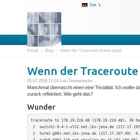
Ger ↴
Privat
»
Blog
»
Wenn der Traceroute Kreise tanzt
Wenn der Traceroute 
25.07.2018 13:24
Lutz Donnerhacke
Manchmal überrascht einen eine Trivialität. Ich wollte 
zurück reflektiert. Wie geht das?
Wunder
traceroute to 178.19.224.48 (178.19.224.48), 30 ho
 1  switch1-9-4-1-vl52.net.iks-jena.de (217.17.197.11)  1.470 ms  1.372 ms  1.304 ms

 2  turm1-g001.net.iks-jena.de (217.17.197.49)  0.
 3  rudo8-t001-116.net.encoline.de (5.102.160.98) 