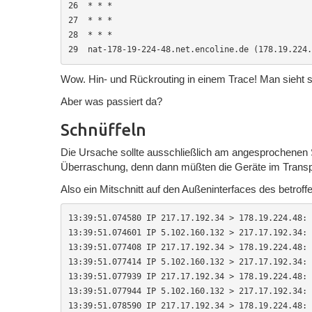
26  * * *

27  * * *

28  * * *

29  nat-178-19-224-48.net.encoline.de (178.19.224.
Wow. Hin- und Rückrouting in einem Trace! Man sieht
Aber was passiert da?
Schnüffeln
Die Ursache sollte ausschließlich am angesprochenen 
Überraschung, denn dann müßten die Geräte im Trans
Also ein Mitschnitt auf den Außeninterfaces des betroffe
13:39:51.074580 IP 217.17.192.34 > 178.19.224.48: 
13:39:51.074601 IP 5.102.160.132 > 217.17.192.34: 
13:39:51.077408 IP 217.17.192.34 > 178.19.224.48: 
13:39:51.077414 IP 5.102.160.132 > 217.17.192.34: 
13:39:51.077939 IP 217.17.192.34 > 178.19.224.48: 
13:39:51.077944 IP 5.102.160.132 > 217.17.192.34: 
13:39:51.078590 IP 217.17.192.34 > 178.19.224.48: 