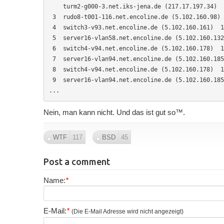
    turm2-g000-3.net.iks-jena.de (217.17.197.34)  0.265 ms

 3  rudo8-t001-116.net.encoline.de (5.102.160.98)  0.449 ms  0.468 ms  0.423 ms

 4  switch3-v93.net.encoline.de (5.102.160.161)  1.414 ms  1.570 ms  2.359 ms

 5  server16-vlan58.net.encoline.de (5.102.160.132)  0.489 ms  0.431 ms  0.418 ms

 6  switch4-v94.net.encoline.de (5.102.160.178)  1.443 ms  1.166 ms  1.921 ms

 7  server16-vlan94.net.encoline.de (5.102.160.185)  0.429 ms  0.473 ms  0.444 ms

 8  switch4-v94.net.encoline.de (5.102.160.178)  14.355 ms  2.695 ms  1.462 ms

 9  server16-vlan94.net.encoline.de (5.102.160.185)  0.473 ms  0.495 ms  0.465 ms

...
Nein, man kann nicht. Und das ist gut so™.
WTF
117
BSD
45
Post a comment
Name:
*
E-Mail:
*
(Die E-Mail Adresse wird nicht angezeigt)