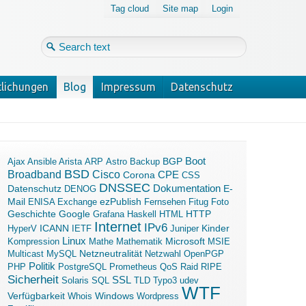
Tag cloud
Site map
Login
tlichungen
Blog
Impressum
Datenschutz
Login
Forgot your password?
Boot
Ajax
Ansible
Arista
ARP
Astro
Backup
BGP
BSD
Broadband
Cisco
Corona
CPE
CSS
DNSSEC
Dokumentation
Datenschutz
E-
DENOG
Mail
ezPublish
ENISA
Exchange
Fernsehen
Fitug
Foto
Geschichte
Google
Grafana
Haskell
HTML
HTTP
Internet
IPv6
ICANN
Kinder
HyperV
IETF
Juniper
Linux
Microsoft
Kompression
Mathe
Mathematik
MSIE
Multicast
MySQL
Netzneutralität
Netzwahl
OpenPGP
Politik
PHP
PostgreSQL
Prometheus
QoS
Raid
RIPE
Sicherheit
SSL
Solaris
SQL
TLD
Typo3
udev
WTF
Verfügbarkeit
Windows
Whois
Wordpress