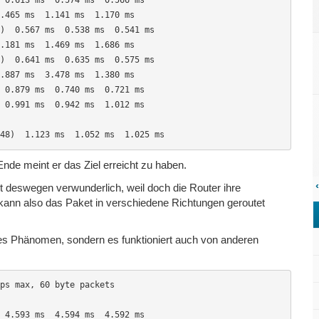
.465 ms  1.141 ms  1.170 ms

)  0.567 ms  0.538 ms  0.541 ms

.181 ms  1.469 ms  1.686 ms

)  0.641 ms  0.635 ms  0.575 ms

.887 ms  3.478 ms  1.380 ms

 0.879 ms  0.740 ms  0.721 ms

 0.991 ms  0.942 ms  1.012 ms

48)  1.123 ms  1.052 ms  1.025 ms
de meint er das Ziel erreicht zu haben.
‹
st deswegen verwunderlich, weil doch die Router ihre
 kann also das Paket in verschiedene Richtungen geroutet
ales Phänomen, sondern es funktioniert auch von anderen
ps max, 60 byte packets

 4.593 ms  4.594 ms  4.592 ms
