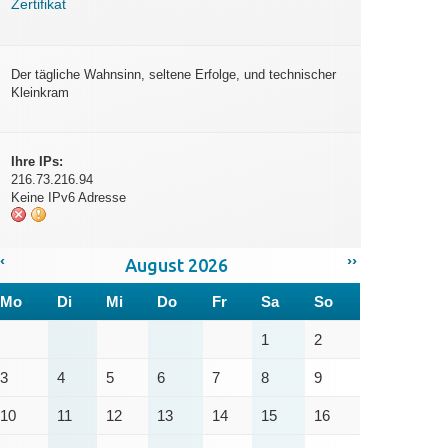
Zertifikat
Der tägliche Wahnsinn, seltene Erfolge, und technischer
Kleinkram
Ihre IPs:
216.73.216.94
Keine IPv6 Adresse
‹
››
August 2026
Mo
Di
Mi
Do
Fr
Sa
So
1
2
3
4
5
6
7
8
9
10
11
12
13
14
15
16