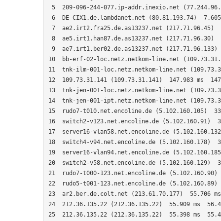
 5  209-096-244-077.ip-addr.inexio.net (77.244.96.
 6  DE-CIX1.de.lambdanet.net (80.81.193.74)  7.605
 7  ae2.irt2.fra25.de.as13237.net (217.71.96.45)  
 8  ae5.irt1.han87.de.as13237.net (217.71.96.30)  
 9  ae7.irt1.ber02.de.as13237.net (217.71.96.133) 
10  bb-erf-02-loc.netz.netkom-line.net (109.73.31.
11  tnk-ilm-001-loc.netz.netkom-line.net (109.73.3
12  109.73.31.141 (109.73.31.141)  147.983 ms  147
13  tnk-jen-001-loc.netz.netkom-line.net (109.73.3
14  tnk-jen-001-ipt.netz.netkom-line.net (109.73.3
15  rudo7-t010.net.encoline.de (5.102.160.105)  33
16  switch2-v123.net.encoline.de (5.102.160.91)  3
17  server16-vlan58.net.encoline.de (5.102.160.132
18  switch4-v94.net.encoline.de (5.102.160.178)  3
19  server16-vlan94.net.encoline.de (5.102.160.185
20  switch2-v58.net.encoline.de (5.102.160.129)  3
21  rudo7-t000-123.net.encoline.de (5.102.160.90) 
22  rudo5-t001-123.net.encoline.de (5.102.160.89) 
23  ar2.ber.de.colt.net (213.61.70.177)  55.706 ms
24  212.36.135.22 (212.36.135.22)  55.909 ms  56.4
25  212.36.135.22 (212.36.135.22)  55.398 ms  55.4