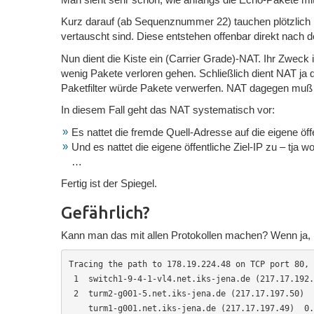
Kurz darauf (ab Sequenznummer 22) tauchen plötzlich 
vertauscht sind. Diese entstehen offenbar direkt nach
Nun dient die Kiste ein (Carrier Grade)-NAT. Ihr Zwec
wenig Pakete verloren gehen. Schließlich dient NAT ja 
Paketfilter würde Pakete verwerfen. NAT dagegen muß so
In diesem Fall geht das NAT systematisch vor:
Es nattet die fremde Quell-Adresse auf die eigene öffe
Und es nattet die eigene öffentliche Ziel-IP zu – tja wo
…
Fertig ist der Spiegel.
Gefährlich?
Kann man das mit allen Protokollen machen? Wenn ja, kö
Tracing the path to 178.19.224.48 on TCP port 80, 
 1  switch1-9-4-1-vl4.net.iks-jena.de (217.17.192.125)  6.742 ms  2.125 ms  1.139 ms

 2  turm2-g001-5.net.iks-jena.de (217.17.197.50)  0.228 ms

    turm1-g001.net.iks-jena.de (217.17.197.49)  0.350 ms
