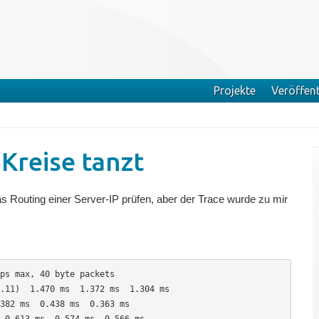
Projekte
Veröffen
Kreise tanzt
das Routing einer Server-IP prüfen, aber der Trace wurde zu mir
ps max, 40 byte packets

382 ms  0.438 ms  0.363 ms

 0.613 ms  0.574 ms  0.566 ms
