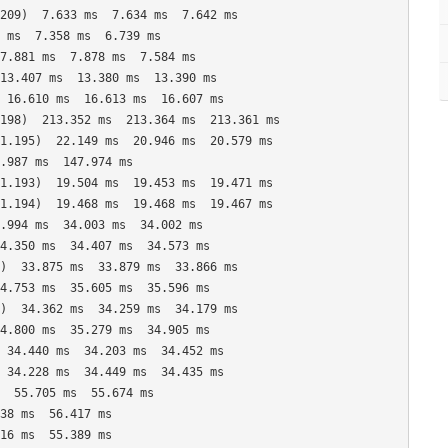
209)  7.633 ms  7.634 ms  7.642 ms

 ms  7.358 ms  6.739 ms

7.881 ms  7.878 ms  7.584 ms

13.407 ms  13.380 ms  13.390 ms

 16.610 ms  16.613 ms  16.607 ms

198)  213.352 ms  213.364 ms  213.361 ms

1.195)  22.149 ms  20.946 ms  20.579 ms

.987 ms  147.974 ms

1.193)  19.504 ms  19.453 ms  19.471 ms

1.194)  19.468 ms  19.468 ms  19.467 ms

.994 ms  34.003 ms  34.002 ms

4.350 ms  34.407 ms  34.573 ms

)  33.875 ms  33.879 ms  33.866 ms

4.753 ms  35.605 ms  35.596 ms

)  34.362 ms  34.259 ms  34.179 ms

4.800 ms  35.279 ms  34.905 ms

 34.440 ms  34.203 ms  34.452 ms

 34.228 ms  34.449 ms  34.435 ms

  55.705 ms  55.674 ms

38 ms  56.417 ms

16 ms  55.389 ms
