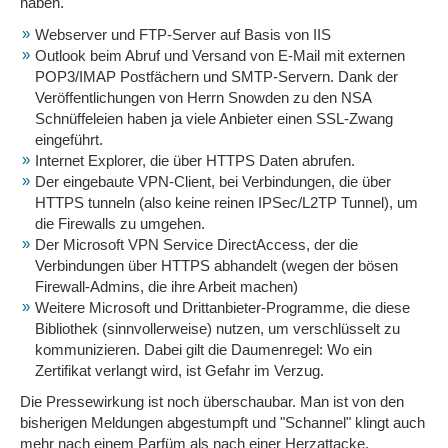
haben.
Webserver und FTP-Server auf Basis von IIS
Outlook beim Abruf und Versand von E-Mail mit externen
POP3/IMAP Postfächern und SMTP-Servern. Dank der
Veröffentlichungen von Herrn Snowden zu den NSA
Schnüffeleien haben ja viele Anbieter einen SSL-Zwang
eingeführt.
Internet Explorer, die über HTTPS Daten abrufen.
Der eingebaute VPN-Client, bei Verbindungen, die über
HTTPS tunneln (also keine reinen IPSec/L2TP Tunnel), um
die Firewalls zu umgehen.
Der Microsoft VPN Service DirectAccess, der die
Verbindungen über HTTPS abhandelt (wegen der bösen
Firewall-Admins, die ihre Arbeit machen)
Weitere Microsoft und Drittanbieter-Programme, die diese
Bibliothek (sinnvollerweise) nutzen, um verschlüsselt zu
kommunizieren. Dabei gilt die Daumenregel: Wo ein
Zertifikat verlangt wird, ist Gefahr im Verzug.
Die Pressewirkung ist noch überschaubar. Man ist von den
bisherigen Meldungen abgestumpft und "Schannel" klingt auch
mehr nach einem Parfüm als nach einer Herzattacke.