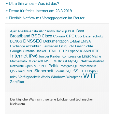
Ultra thin whois - Was ist das?
Demo für freies Internet am 23.3.2019
Flexible Netflow mit Voraggregation im Router
Boot
Ajax
Ansible
Arista
ARP
Astro
Backup
BGP
BSD
Broadband
Cisco
Corona
CPE
Datenschutz
CSS
DNSSEC
Dokumentation
E-Mail
DENOG
ENISA
ezPublish
Exchange
Fernsehen
Fitug
Foto
Geschichte
ICANN
Google
Grafana
Haskell
HTML
HTTP
HyperV
IETF
Internet
IPv6
Linux
Kinder
Juniper
Kompression
Mathe
Microsoft
Mathematik
MSIE
Multicast
MySQL
Netzneutralität
Politik
Netzwahl
OpenPGP
PHP
PostgreSQL
Prometheus
Sicherheit
SSL
QoS
Raid
RIPE
Solaris
SQL
TLD
Typo3
WTF
Verfügbarkeit
Windows
udev
Whois
Wordpress
Zertifikat
Der tägliche Wahnsinn, seltene Erfolge, und technischer
Kleinkram