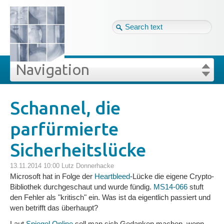
Tag cloud
Ger ↴
Site map
Login
Navigation
Projekte
rivat
Blog
Login
Forgot your password?
Schannel, die
»
»
Schannel, die parfürmierte Sicherheitslücke
parfürmierte
Veröffentlichungen
Sicherheitslücke
Blog
13.11.2014 10:00
Lutz Donnerhacke
Microsoft hat in Folge der
Heartbleed
-Lücke die eigene Crypto-
Impressum
Bibliothek durchgeschaut und wurde fündig.
MS14-066
stuft
den Fehler als "kritisch" ein. Was ist da eigentlich passiert und
wen betrifft das überhaupt?
Datenschutz
Laut
Spiegel Online
soll man sich Gedanken machen, wenn