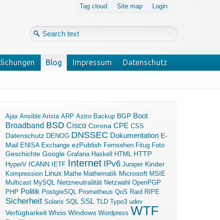
Tag cloud
Site map
Login
tlichungen
Blog
Impressum
Datenschutz
Login
Forgot your password?
Boot
Ajax
Ansible
Arista
ARP
Astro
Backup
BGP
BSD
Broadband
Cisco
Corona
CPE
CSS
DNSSEC
Dokumentation
Datenschutz
E-
DENOG
Mail
ezPublish
ENISA
Exchange
Fernsehen
Fitug
Foto
Geschichte
Google
Grafana
Haskell
HTML
HTTP
Internet
IPv6
ICANN
Kinder
HyperV
IETF
Juniper
Linux
Microsoft
Kompression
Mathe
Mathematik
MSIE
Multicast
MySQL
Netzneutralität
Netzwahl
OpenPGP
Politik
PHP
PostgreSQL
Prometheus
QoS
Raid
RIPE
Sicherheit
SSL
Solaris
SQL
TLD
Typo3
udev
WTF
Verfügbarkeit
Windows
Whois
Wordpress