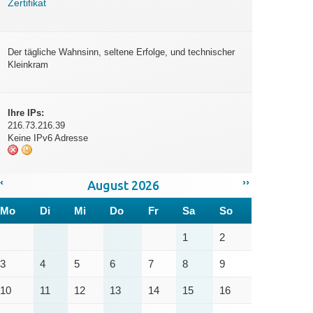
Zertifikat
Der tägliche Wahnsinn, seltene Erfolge, und technischer
Kleinkram
Ihre IPs:
216.73.216.39
Keine IPv6 Adresse
‹
››
August 2026
Mo
Di
Mi
Do
Fr
Sa
So
1
2
3
4
5
6
7
8
9
10
11
12
13
14
15
16