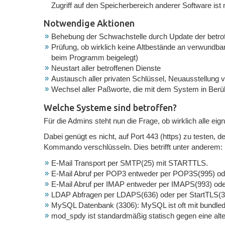
Zugriff auf den Speicherbereich anderer Software ist n
Notwendige Aktionen
Behebung der Schwachstelle durch Update der betrof
Prüfung, ob wirklich keine Altbestände an verwundbare
beim Programm beigelegt)
Neustart aller betroffenen Dienste
Austausch aller privaten Schlüssel, Neuausstellung von
Wechsel aller Paßworte, die mit dem System in Ber
Welche Systeme sind betroffen?
Für die Admins steht nun die Frage, ob wirklich alle e
Dabei genügt es nicht, auf Port 443 (https) zu testen, 
Kommando verschlüsseln. Dies betrifft unter anderem:
E-Mail Transport per SMTP(25) mit STARTTLS.
E-Mail Abruf per POP3 entweder per POP3S(995) o
E-Mail Abruf per IMAP entweder per IMAPS(993) o
LDAP Abfragen per LDAPS(636) oder per StartTLS(3
MySQL Datenbank (3306): MySQL ist oft mit bundled 
mod_spdy ist standardmäßig statisch gegen eine alte 