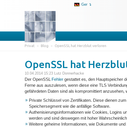
Ger ↴
Privat
»
Blog
»
OpenSSL hat Herzblut verloren
OpenSSL hat Herzblut
10.04.2014 15:23
Lutz Donnerhacke
Der OpenSSL
Fehler
gestattet es, den Hauptspeicher d
Ferne aus auszulesen, wenn diese eine TLS Verbindung 
gefährdeten Daten sind als kompromittiert anzusehen, we
Private Schlüssel von Zertifikaten. Diese dienen zu
Speichersegment wie die anfällige Software.
Authenisierungsinformationen wie Cookies, Logins u
werden und sind deswegen mit hoher Wahrscheinlichke
Weitere geheime Informationen, wie Dokumente und 