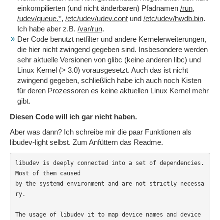
einkompilierten (und nicht änderbaren) Pfadnamen
/run
,
/udev/queue.*
,
/etc/udev/udev.conf
und
/etc/udev/hwdb.bin
.
Ich habe aber z.B.
/var/run
.
Der Code benutzt netfilter und andere Kernelerweiterungen,
die hier nicht zwingend gegeben sind. Insbesondere werden
sehr aktuelle Versionen von glibc (keine anderen libc) und
Linux Kernel (> 3.0) vorausgesetzt. Auch das ist nicht
zwingend gegeben, schließlich habe ich auch noch Kisten
für deren Prozessoren es keine aktuellen Linux Kernel mehr
gibt.
Diesen Code will ich gar nicht haben.
Aber was dann? Ich schreibe mir die paar Funktionen als
libudev-light selbst. Zum Anfüttern das Readme.
libudev is deeply connected into a set of dependencies. 
Most of them caused

by the systemd environment and are not strictly necessa
ry.

The usage of libudev it to map device names and device 