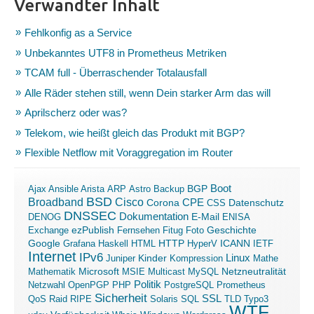
Verwandter Inhalt
Fehlkonfig as a Service
Unbekanntes UTF8 in Prometheus Metriken
TCAM full - Überraschender Totalausfall
Alle Räder stehen still, wenn Dein starker Arm das will
Aprilscherz oder was?
Telekom, wie heißt gleich das Produkt mit BGP?
Flexible Netflow mit Voraggregation im Router
Boot
Ajax
Ansible
Arista
ARP
Astro
Backup
BGP
BSD
Broadband
Cisco
Corona
CPE
Datenschutz
CSS
DNSSEC
Dokumentation
E-Mail
DENOG
ENISA
ezPublish
Exchange
Fernsehen
Fitug
Foto
Geschichte
ICANN
Google
Grafana
Haskell
HTML
HTTP
HyperV
IETF
Internet
IPv6
Linux
Kinder
Juniper
Kompression
Mathe
Microsoft
Mathematik
MSIE
Multicast
MySQL
Netzneutralität
Politik
Netzwahl
OpenPGP
PHP
PostgreSQL
Prometheus
Sicherheit
SSL
QoS
Raid
RIPE
Solaris
SQL
TLD
Typo3
WTF