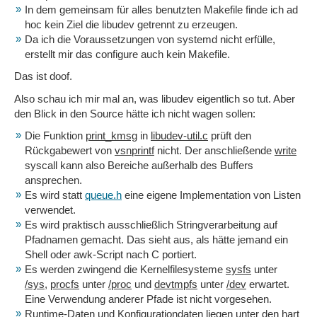
In dem gemeinsam für alles benutzten Makefile finde ich ad
hoc kein Ziel die libudev getrennt zu erzeugen.
Da ich die Voraussetzungen von systemd nicht erfülle,
erstellt mir das configure auch kein Makefile.
Das ist doof.
Also schau ich mir mal an, was libudev eigentlich so tut. Aber
den Blick in den Source hätte ich nicht wagen sollen:
Die Funktion
print_kmsg
in
libudev-util.c
prüft den
Rückgabewert von
vsnprintf
nicht. Der anschließende
write
syscall kann also Bereiche außerhalb des Buffers
ansprechen.
Es wird statt
queue.h
eine eigene Implementation von Listen
verwendet.
Es wird praktisch ausschließlich Stringverarbeitung auf
Pfadnamen gemacht. Das sieht aus, als hätte jemand ein
Shell oder awk-Script nach C portiert.
Es werden zwingend die Kernelfilesysteme
sysfs
unter
/sys
,
procfs
unter
/proc
und
devtmpfs
unter
/dev
erwartet.
Eine Verwendung anderer Pfade ist nicht vorgesehen.
Runtime-Daten und Konfigurationdaten liegen unter den hart