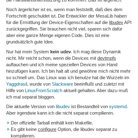
Noch ärgerlicher ist es, wenn man feststellt, daß dies dem
Fortschritt geschuldet ist. Die Entwickler der MesaLib haben
für die Ermittlung der Device-Eigenschaften auf die
libudev
API
zurückgegriffen. Sie brauchen nicht viel, sparen sich dafür
aber eine ganze Menge eigenen Code. Dies ist eine
grundsätzlich gute Idee.
Nur hat mein System
kein udev
. Ich mag diese Dynamik
nicht. Mir reicht schon, wenn die Devices mit
devtmpfs
auftauchen und ich meine speziellen Devices von Hand
hinzufügen kann. Ich bin halt alt und gewöhne mich nicht mehr
so schnell um. Das Linux was ich benutze hat die Wurzeln im
Yaggdrasil
, wurde von
Slackware
beeinflußt und zuletzt mit
Hilfe von
LinuxFromScratch
aktuell gehalten. Aber dazu muß
ich mal separat bloggen.
Die aktuelle Version von
libudev
ist Bestandteil von
systemd
.
Aber irgendwie kann ich die nicht separat compilieren.
Der offizielle Tarball enthält kein Makefile.
Es gibt keine
configure
Option, die libudev separat zu
kompilieren.