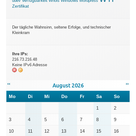
Verfügbarkeit
Windows
udev
Whois
Wordpress
Zertifikat
Der tägliche Wahnsinn, seltene Erfolge, und technischer
Kleinkram
Ihre IPs:
216.73.216.48
Keine IPv6 Adresse
‹‹
››
August 2026
Mo
Di
Mi
Do
Fr
Sa
So
1
2
3
4
5
6
7
8
9
10
11
12
13
14
15
16