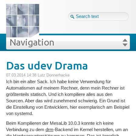
Tag cloud
Ger ↴
Site map
Login
Navigation
Projekte
rivat
Blog
Login
Forgot your password?
Das udev Drama
»
»
Das udev Drama
Veröffentlichungen
07.03.2014 14:38
Lutz Donnerhacke
Ich bin ein alter Sack. Ich habe keine Verwendung für
Automatismen auf meinem Rechner, denn mein Rechner ist
Blog
größtenteils statisch. Und ich kompiliere alles aus den
Sourcen. Aber das wird zunehmend schwierig. Ein Grund ist
die Einstellung von Entwicklern, hier exemplarisch am Beispiel
Impressum
von systemd.
Beim Kompilieren der MesaLib 10.0.3 konnte ich keine
Datenschutz
Verbindung zu dem
drm
-Backend im Kernel herstellen, um an
die Hardwareunterstützung zu kommen. Das ist ärgerlich.