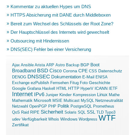
Kommentar zu aktuellen Hypes um DNS
HTTPS Absicherung mit DANE durch Middleboxen
Bereit zum Wechsel des Schlüssels der Root Zone?
Der Hauptschlüssel des Internets wird gewechselt
Outsourcing mit Hindernissen
DNS(SEC) Fehler bei einer Versicherung
Boot
Ajax
Ansible
Arista
ARP
Astro
Backup
BGP
BSD
Broadband
Cisco
Corona
CPE
Datenschutz
CSS
DNSSEC
Dokumentation
E-Mail
DENOG
ENISA
ezPublish
Exchange
Fernsehen
Fitug
Foto
Geschichte
ICANN
Google
Grafana
Haskell
HTML
HTTP
HyperV
IETF
Internet
IPv6
Linux
Kinder
Juniper
Kompression
Mathe
Microsoft
Mathematik
MSIE
Multicast
MySQL
Netzneutralität
Politik
Netzwahl
OpenPGP
PHP
PostgreSQL
Prometheus
Sicherheit
SSL
QoS
Raid
RIPE
Solaris
SQL
TLD
Typo3
WTF
Verfügbarkeit
Windows
udev
Whois
Wordpress
Zertifikat