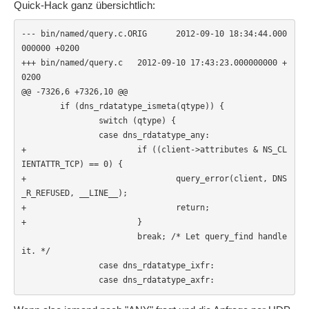
Quick-Hack ganz übersichtlich:
--- bin/named/query.c.ORIG      2012-09-10 18:34:44.000
000000 +0200

+++ bin/named/query.c   2012-09-10 17:43:23.000000000 +
0200

@@ -7326,6 +7326,10 @@

        if (dns_rdatatype_ismeta(qtype)) {

                switch (qtype) {

                case dns_rdatatype_any:

+                       if ((client->attributes & NS_CL
IENTATTR_TCP) == 0) {

+                               query_error(client, DNS
_R_REFUSED, __LINE__);

+                               return;

+                       }

                        break; /* Let query_find handle 
it. */

                case dns_rdatatype_ixfr:

                case dns_rdatatype_axfr: