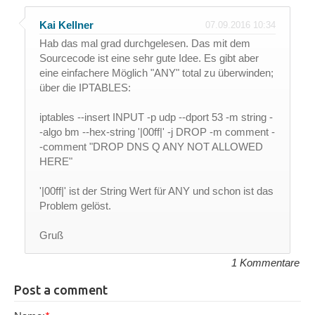
Kai Kellner
07.09.2016 10:34
Hab das mal grad durchgelesen. Das mit dem
Sourcecode ist eine sehr gute Idee. Es gibt aber
eine einfachere Möglich "ANY" total zu überwinden;
über die IPTABLES:
iptables --insert INPUT -p udp --dport 53 -m string -
-algo bm --hex-string '|00ff|' -j DROP -m comment -
-comment "DROP DNS Q ANY NOT ALLOWED
HERE"
'|00ff|' ist der String Wert für ANY und schon ist das
Problem gelöst.
Gruß
1 Kommentare
Post a comment