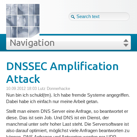
Tag cloud
Ger ↴
Site map
Login
Navigation
Projekte
rivat
Blog
Login
Forgot your password?
DNSSEC Amplification
»
»
DNSSEC Amplification Attack
Attack
Veröffentlichungen
10.09.2012 18:03
Lutz Donnerhacke
Blog
Nun bin ich schuld(tm). Ich habe fremde Systeme angegriffen.
Dabei habe ich einfach nur meine Arbeit getan.
Stellt man einem DNS Server eine Anfrage, so beantwortet er
Impressum
diese. Das ist sein Job. Und DNS ist ein Dienst, der
manchmal unter sehr hoher Last steht. Die Serversoftware ist
Datenschutz
also darauf optimiert, möglichst viele Anfragen beantworten zu
können. DNS Anfragen und Antworten werden per UDP