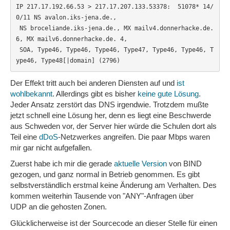
IP 217.17.192.66.53 > 217.17.207.133.53378:  51078* 14/
0/11 NS avalon.iks-jena.de.,

 NS broceliande.iks-jena.de., MX mailv4.donnerhacke.de. 
6, MX mailv6.donnerhacke.de. 4,

 SOA, Type46, Type46, Type46, Type47, Type46, Type46, T
ype46, Type48[|domain] (2796)
Der Effekt tritt auch bei anderen Diensten auf und
ist
wohlbekannt
. Allerdings gibt es bisher
keine gute Lösung
.
Jeder Ansatz zerstört das DNS irgendwie. Trotzdem mußte
jetzt schnell eine Lösung her, denn es liegt eine Beschwerde
aus Schweden vor, der Server hier würde die Schulen dort als
Teil eine
dDoS
-Netzwerkes angreifen. Die paar Mbps waren
mir gar nicht aufgefallen.
Zuerst habe ich mir die gerade
aktuelle Version
von BIND
gezogen, und ganz normal in Betrieb genommen. Es gibt
selbstverständlich erstmal keine Änderung am Verhalten. Des
kommen weiterhin Tausende von "ANY"-Anfragen über
UDP an die gehosten Zonen.
Glücklicherweise ist der Sourcecode an dieser Stelle für einen