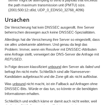
server might be attempting to send a payload that exceeds
the path maximum transmission unit (PMTU) size.
(2001:500:12::d0d, UDP_0_EDNS0_32768_4096)
Ursachen
Die Versicherung hat kein DNSSEC ausgerollt. Ihre Server
beherrschen deswegen auch keine DNSSEC-Spezialitäten.
Allerdings hat die Versicherung ihre Server so eingestellt, dass
sie
alles unbekannte ablehnen
. Und genau da liegt das
Problem: Immer, wenn ein Resolver mit DNSSEC-Attributen
eine Anfrage stellt, verweigert der DNS-Server die Anfrage mit
REFUSED
.
In Folge dessen klassifiziert
unbound
den Server als
failed
und
befragt ihn nicht mehr. Schließlich sind alle Nameserver-
Kandidaten aufgebraucht und die Zone gilt als nicht auflösbar.
Was
unbound
nicht macht, ist ein Fallback auf Anfragen ohne
DNSSEC-Bits. Würde er das tun, so könnte er die benötigten
Informationen erhalten.
Schließlich und endlich käme er damit auch nicht weiter, weil