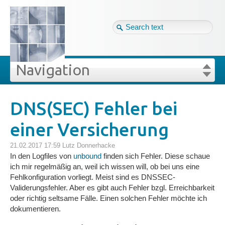
Tag cloud
Ger ↴
Site map
Login
Navigation
Projekte
rivat
Blog
Login
Forgot your password?
DNS(SEC) Fehler bei
»
»
DNS(SEC) Fehler bei einer Versicherung
einer Versicherung
Veröffentlichungen
21.02.2017 17:59
Lutz Donnerhacke
Blog
In den Logfiles von
unbound
finden sich Fehler. Diese schaue
ich mir regelmäßig an, weil ich wissen will, ob bei uns eine
Fehlkonfiguration vorliegt. Meist sind es DNSSEC-
Impressum
Validerungsfehler. Aber es gibt auch Fehler bzgl. Erreichbarkeit
oder richtig seltsame Fälle. Einen solchen Fehler möchte ich
dokumentieren.
Datenschutz