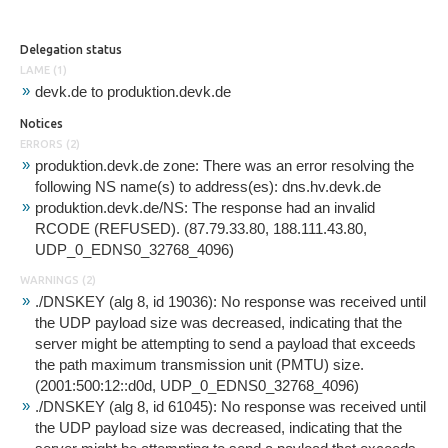
Delegation status
LAME (1)
devk.de to produktion.devk.de
Notices
ERRORS (2)
produktion.devk.de zone: There was an error resolving the
following NS name(s) to address(es): dns.hv.devk.de
produktion.devk.de/NS: The response had an invalid
RCODE (REFUSED). (87.79.33.80, 188.111.43.80,
UDP_0_EDNS0_32768_4096)
WARNINGS (2)
./DNSKEY (alg 8, id 19036): No response was received until
the UDP payload size was decreased, indicating that the
server might be attempting to send a payload that exceeds
the path maximum transmission unit (PMTU) size.
(2001:500:12::d0d, UDP_0_EDNS0_32768_4096)
./DNSKEY (alg 8, id 61045): No response was received until
the UDP payload size was decreased, indicating that the