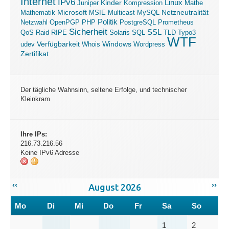
Internet
IPv6
Linux
Kinder
Juniper
Kompression
Mathe
Microsoft
Mathematik
MSIE
Multicast
MySQL
Netzneutralität
Politik
Netzwahl
OpenPGP
PHP
PostgreSQL
Prometheus
Sicherheit
SSL
QoS
Raid
RIPE
Solaris
SQL
TLD
Typo3
WTF
Verfügbarkeit
Windows
udev
Whois
Wordpress
Zertifikat
Der tägliche Wahnsinn, seltene Erfolge, und technischer
Kleinkram
Ihre IPs:
216.73.216.56
Keine IPv6 Adresse
‹‹
››
August 2026
Mo
Di
Mi
Do
Fr
Sa
So
1
2