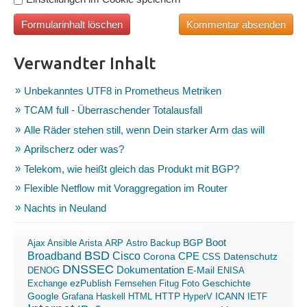
Verwandter Inhalt
Unbekanntes UTF8 in Prometheus Metriken
TCAM full - Überraschender Totalausfall
Alle Räder stehen still, wenn Dein starker Arm das will
Aprilscherz oder was?
Telekom, wie heißt gleich das Produkt mit BGP?
Flexible Netflow mit Voraggregation im Router
Nachts in Neuland
Boot
Ajax
Ansible
Arista
ARP
Astro
Backup
BGP
BSD
Broadband
Cisco
Corona
CPE
Datenschutz
CSS
DNSSEC
Dokumentation
E-Mail
DENOG
ENISA
ezPublish
Exchange
Fernsehen
Fitug
Foto
Geschichte
ICANN
Google
Grafana
Haskell
HTML
HTTP
HyperV
IETF