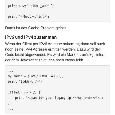
print $ENV{'REMOTE_ADDR'};

print "</body></html>";
Damit ist das Cache-Problem gelöst.
IPv6 und IPv4 zusammen
Wenn der Client per IPv6 Adresse ankommt, dann soll auch
noch seine IPv4 Adresse ermittelt werden. Dazu wird der
Code leicht abgewandet. Es wird ein Marker zurückgeliefert,
der dem Javascript zeigt, das noch etwas fehlt.
...

my $addr = $ENV{'REMOTE_ADDR'};

print "$addr<br/>";

if($addr =~ /:/) {

    print "<span id='your-legacy-ip'></span><br/>\n";

}

...