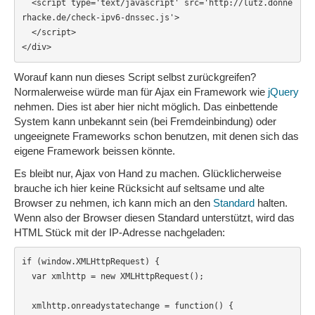
  <script type='text/javascript' src='http://lutz.donne
rhacke.de/check-ipv6-dnssec.js'>

  </script>

</div>
Worauf kann nun dieses Script selbst zurückgreifen?
Normalerweise würde man für Ajax ein Framework wie
jQuery
nehmen. Dies ist aber hier nicht möglich. Das einbettende
System kann unbekannt sein (bei Fremdeinbindung) oder
ungeeignete Frameworks schon benutzen, mit denen sich das
eigene Framework beissen könnte.
Es bleibt nur, Ajax von Hand zu machen. Glücklicherweise
brauche ich hier keine Rücksicht auf seltsame und alte
Browser zu nehmen, ich kann mich an den
Standard
halten.
Wenn also der Browser diesen Standard unterstützt, wird das
HTML Stück mit der IP-Adresse nachgeladen:
if (window.XMLHttpRequest) {

  var xmlhttp = new XMLHttpRequest();

  xmlhttp.onreadystatechange = function() {
