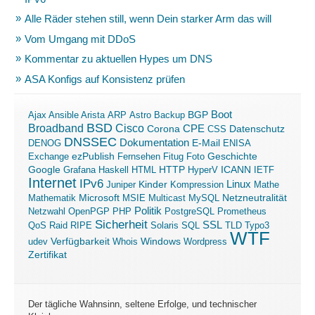
Alle Räder stehen still, wenn Dein starker Arm das will
Vom Umgang mit DDoS
Kommentar zu aktuellen Hypes um DNS
ASA Konfigs auf Konsistenz prüfen
Boot
Ajax
Ansible
Arista
ARP
Astro
Backup
BGP
BSD
Broadband
Cisco
Corona
CPE
Datenschutz
CSS
DNSSEC
Dokumentation
E-Mail
DENOG
ENISA
ezPublish
Exchange
Fernsehen
Fitug
Foto
Geschichte
ICANN
Google
Grafana
Haskell
HTML
HTTP
HyperV
IETF
Internet
IPv6
Linux
Kinder
Juniper
Kompression
Mathe
Microsoft
Mathematik
MSIE
Multicast
MySQL
Netzneutralität
Politik
Netzwahl
OpenPGP
PHP
PostgreSQL
Prometheus
Sicherheit
SSL
QoS
Raid
RIPE
Solaris
SQL
TLD
Typo3
WTF
Verfügbarkeit
Windows
udev
Whois
Wordpress
Zertifikat
Der tägliche Wahnsinn, seltene Erfolge, und technischer