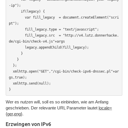
-ip");

      if(legacy) {

        var fill_legacy  = document.createElement("scri
pt");

        fill_legacy.type = "text/javascript";

        fill_legacy.src  = "http://v4.lutz.donnerhacke.
de/cgi-bin/check-v4.js"+args

        legacy.appendChild(fill_legacy);

      }

    }

  };

  xmlhttp.open("GET","/cgi-bin/check-ipv6-dnssec.pl"+ar
gs,true);

  xmlhttp.send(null);

}
Wer es nutzen will, soll es so einbinden, wie am Anfang
geschrieben. Der relevante URL Parameter lautet
locale=
{ger,eng}
.
Erzwingen von IPv6