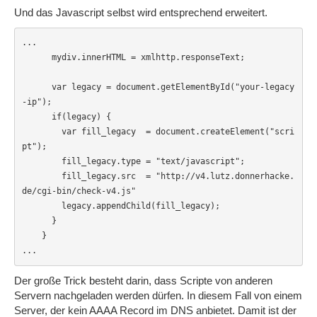
Und das Javascript selbst wird entsprechend erweitert.
...

      mydiv.innerHTML = xmlhttp.responseText;

      var legacy = document.getElementById("your-legacy
-ip");

      if(legacy) {

        var fill_legacy  = document.createElement("scri
pt");

        fill_legacy.type = "text/javascript";

        fill_legacy.src  = "http://v4.lutz.donnerhacke.
de/cgi-bin/check-v4.js"

        legacy.appendChild(fill_legacy);

      }

    }

...
Der große Trick besteht darin, dass Scripte von anderen
Servern nachgeladen werden dürfen. In diesem Fall von einem
Server, der kein AAAA Record im DNS anbietet. Damit ist der