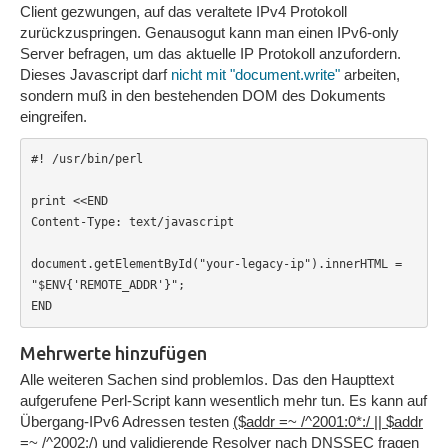
Client gezwungen, auf das veraltete IPv4 Protokoll
zurückzuspringen. Genausogut kann man einen IPv6-only
Server befragen, um das aktuelle IP Protokoll anzufordern.
Dieses Javascript darf
nicht mit "document.write"
arbeiten,
sondern muß in den bestehenden DOM des Dokuments
eingreifen.
#! /usr/bin/perl

print <<END

Content-Type: text/javascript

document.getElementById("your-legacy-ip").innerHTML = 
"$ENV{'REMOTE_ADDR'}";

END
Mehrwerte hinzufügen
Alle weiteren Sachen sind problemlos. Das den Haupttext
aufgerufene Perl-Script kann wesentlich mehr tun. Es kann auf
Übergang-IPv6 Adressen testen
($addr =~ /^2001:0*:/ || $addr
=~ /^2002:/)
und validierende Resolver nach DNSSEC fragen