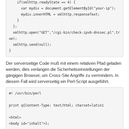
    if(xmlhttp.readyState == 4) {

      var mydiv = document.getElementById("your-ip");

      mydiv.innerHTML = xmlhttp.responseText;

    }

  };

  xmlhttp.open("GET","/cgi-bin/check-ipv6-dnssec.pl",tr
ue);

  xmlhttp.send(null);

}
Der serverseitige Code muß mit einem relativen Pfad geladen
werden, dies verlangen die Sicherheitseinstellungen der
gängigen Browser, um Cross-Site Angriffe zu vermindern. In
diesem Fall wird serverseitig ein Perl-Script ausgeführt.
#! /usr/bin/perl

print q{Content-Type: text/html; charset=latin1

<html>

<body id="inhalt">};
