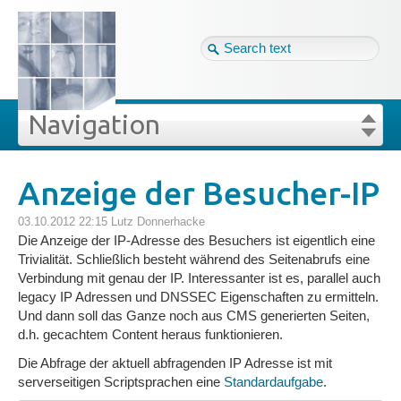
Tag cloud
Ger ↴
Site map
Login
Navigation
Projekte
rivat
Blog
Login
Forgot your password?
Anzeige der Besucher-IP
»
»
Anzeige der Besucher-IP
Veröffentlichungen
03.10.2012 22:15
Lutz Donnerhacke
Die Anzeige der IP-Adresse des Besuchers ist eigentlich eine
Trivialität. Schließlich besteht während des Seitenabrufs eine
Blog
Verbindung mit genau der IP. Interessanter ist es, parallel auch
legacy IP Adressen und DNSSEC Eigenschaften zu ermitteln.
Und dann soll das Ganze noch aus CMS generierten Seiten,
Impressum
d.h. gecachtem Content heraus funktionieren.
Die Abfrage der aktuell abfragenden IP Adresse ist mit
Datenschutz
serverseitigen Scriptsprachen eine
Standardaufgabe
.