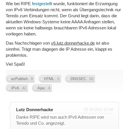
Wie bei RIPE
festgestellt
wurde, funktioniert die Erzwingung
von IPv6 Verbindungen nicht, wenn als Übergangstechnik nur
Teredo zum Einsatz kommt. Der Grund liegt darin, dass die
aktuellen Windows-Systeme keine AAAA Anfragen stellen,
wenn sie keine halbwegs brauchbaren IPv6 Adressen lokal
vorliegen haben.
Das Nachschlagen von
v6.lutz.donnerhacke.de
ist also
sinnfrei. Trägt man dagegen die IP Adresse ein, klappt es
problemlos.
Viel Spaß!
ezPublish
9
HTML
5
DNSSEC
50
IPv6
42
Ajax
4
Lutz Donnerhacke
23.10.2012 22:04
Danke RIPE wird nun auch IPv6 Adressen von
Teredo und Co. angezeigt.