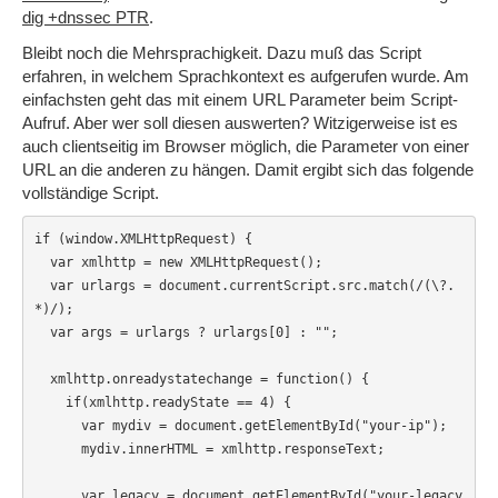
dig +dnssec PTR
.
Bleibt noch die Mehrsprachigkeit. Dazu muß das Script
erfahren, in welchem Sprachkontext es aufgerufen wurde. Am
einfachsten geht das mit einem URL Parameter beim Script-
Aufruf. Aber wer soll diesen auswerten? Witzigerweise ist es
auch clientseitig im Browser möglich, die Parameter von einer
URL an die anderen zu hängen. Damit ergibt sich das folgende
vollständige Script.
if (window.XMLHttpRequest) {

  var xmlhttp = new XMLHttpRequest();

  var urlargs = document.currentScript.src.match(/(\?.
*)/);

  var args = urlargs ? urlargs[0] : "";

  xmlhttp.onreadystatechange = function() {

    if(xmlhttp.readyState == 4) {

      var mydiv = document.getElementById("your-ip");

      mydiv.innerHTML = xmlhttp.responseText;

      var legacy = document.getElementById("your-legacy