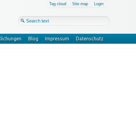
Tag cloud
Site map
Login
tlichungen
Blog
Impressum
Datenschutz
Login
Forgot your password?