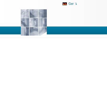
Ger ↴