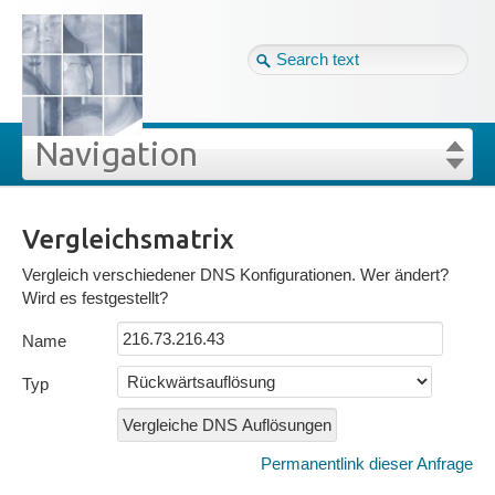
Tag cloud
Ger ↴
Site map
Login
Navigation
DNSSEC
Projekte
rivat
Projekte
DNSSEC
Login
Forgot your password?
»
»
»
Vergleichsmatri
Vergleichsmatrix
Scans
Veröffentlichungen
Vergleich verschiedener DNS Konfigurationen. Wer ändert?
Wird es festgestellt?
parpd
Blog
Name
Typ
Impressum
Permanentlink dieser Anfrage
Datenschutz